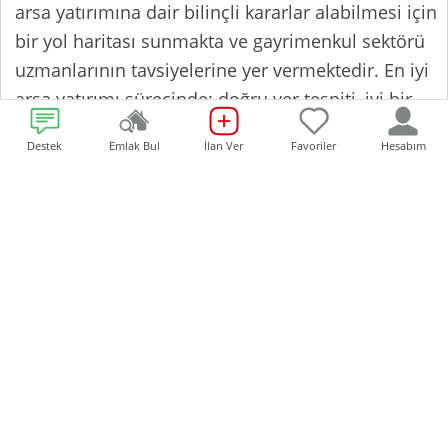
arsa yatırımına dair bilinçli kararlar alabilmesi için
bir yol haritası sunmakta ve gayrimenkul sektörü
uzmanlarının tavsiyelerine yer vermektedir. En iyi
arsa yatırımı sürecinde; doğru yer tespiti, iyi bir
zamanlama ve sabır gibi adımların önemini
Destek
Emlak Bul
İlan Ver
Favoriler
Hesabım
anlamak yatırımın başarısını belirleyen temel
unsurlardır. Aşağıda, her yatırımcının bilmesi
gereken püf noktaları bulacaksınız.
Yatırım kararınızı yer seçiminden satış
zamanlamasına kadar bütün aşamalarıyla titizlikle
yönetmek, arsa yatırımında başarının anahtarıdır.
Bu tür yatırımların özelliği, doğru stratejilerle
planlandığında gerçekten yatırımcıya yüksek
getiriler sunabilmesidir. Bu yüzden hangi
aşamalara özellikle dikkat etmek gerektiğini iyi