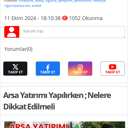
Etiketler:
Emeklilik
,
Maaş
,
sigorta
,
yeniprim
,
yenisistem
,
sakarya
,
siğortalarkurum
,
emlak
11 Ekim 2024 - 18:10:38
1052 Okunma
Yorumlar(0)
TAKİP ET
TAKİP ET
TAKİP ET
TAKİP ET
Arsa Yatırımı Yapılırken ; Nelere
Dikkat Edilmeli