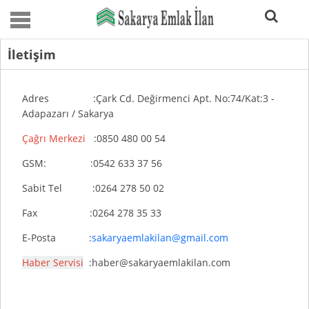
İletişim
Adres :Çark Cd. Değirmenci Apt. No:74/Kat:3 -
Adapazarı / Sakarya
Çağrı Merkezi
:0850 480 00 54
GSM: :0542 633 37 56
Sabit Tel :0264 278 50 02
Fax :0264 278 35 33
E-Posta :
sakaryaemlakilan@gmail.com
Haber Servisi
:haber@sakaryaemlakilan.com