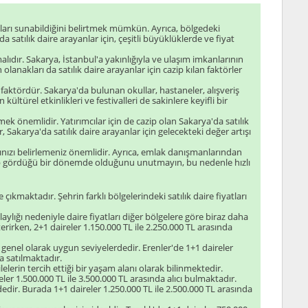
nları sunabildiğini belirtmek mümkün. Ayrıca, bölgedeki
satılık daire arayanlar için, çeşitli büyüklüklerde ve fiyat
ıdır. Sakarya, İstanbul'a yakınlığıyla ve ulaşım imkanlarının
 olanakları da satılık daire arayanlar için cazip kılan faktörler
r faktördür. Sakarya'da bulunan okullar, hastaneler, alışveriş
ültürel etkinlikleri ve festivalleri de sakinlere keyifli bir
k önemlidir. Yatırımcılar için de cazip olan Sakarya'da satılık
 Sakarya'da satılık daire arayanlar için gelecekteki değer artışı
arınızı belirlemeniz önemlidir. Ayrıca, emlak danışmanlarından
talep gördüğü bir dönemde olduğunu unutmayın, bu nedenle hızlı
 çıkmaktadır. Şehrin farklı bölgelerindeki satılık daire fiyatları
aylığı nedeniyle daire fiyatları diğer bölgelere göre biraz daha
erirken, 2+1 daireler 1.150.000 TL ile 2.250.000 TL arasında
rı genel olarak uygun seviyelerdedir. Erenler'de 1+1 daireler
a satılmaktadır.
lelerin tercih ettiği bir yaşam alanı olarak bilinmektedir.
ler 1.500.000 TL ile 3.500.000 TL arasında alıcı bulmaktadır.
dedir. Burada 1+1 daireler 1.250.000 TL ile 2.500.000 TL arasında