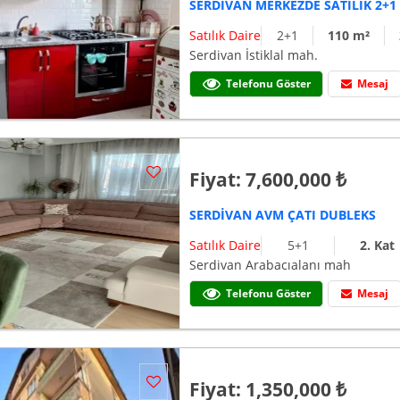
SERDİVAN MERKEZDE SATILIK 2+1
Satılık Daire
2+1
110 m²
Serdivan İstiklal mah.
Telefonu Göster
Mesaj
Fiyat: 7,600,000 ₺
SERDİVAN AVM ÇATI DUBLEKS
Satılık Daire
5+1
2. Kat
Serdivan Arabacıalanı mah
Telefonu Göster
Mesaj
Fiyat: 1,350,000 ₺