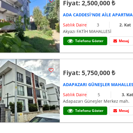
Fiyat: 2,500,000 ₺
Satılık Daire
3
2. Kat
Akyazı FATİH MAHALLESİ
Telefonu Göster
Mesaj
Fiyat: 5,750,000 ₺
Satılık Daire
5
3. Ka
Adapazarı Güneşler Merkez mah.
Telefonu Göster
Mesaj