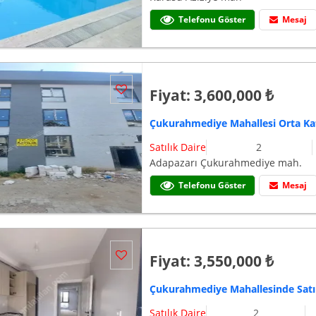
Telefonu Göster
Mesaj
Fiyat: 3,600,000 ₺
Çukurahmediye Mahallesi Orta Kat S
Satılık Daire
2
Adapazarı Çukurahmediye mah.
Telefonu Göster
Mesaj
Fiyat: 3,550,000 ₺
Çukurahmediye Mahallesinde Satılı
Satılık Daire
2