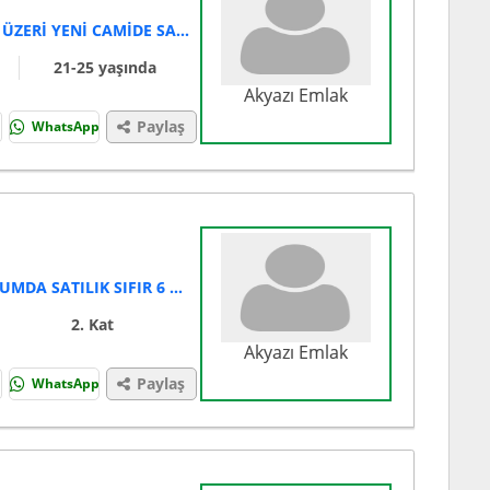
AKYAZI EMLAK'TAN ADA CADDESİ ÜZERİ YENİ CAMİDE SATILIK 3+1 DAİRE
21-25 yaşında
Akyazı Emlak
Paylaş
WhatsApp
AKYAZI EMLAK'TAN MERKEZİ KONUMDA SATILIK SIFIR 6 ADET 2+0 DAİRE
2. Kat
Akyazı Emlak
Paylaş
WhatsApp