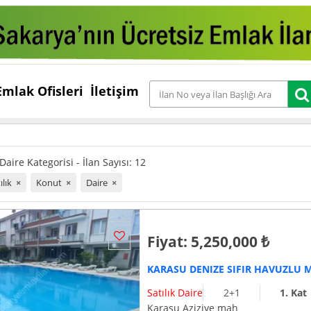
Emlak Ofisleri
İletişim
aire Kategorisi - İlan Sayısı: 12
ılık
×
Konut
×
Daire
×
Fiyat: 5,250,000 ₺
Satılık Daire
2+1
1. Kat
Karasu Aziziye mah