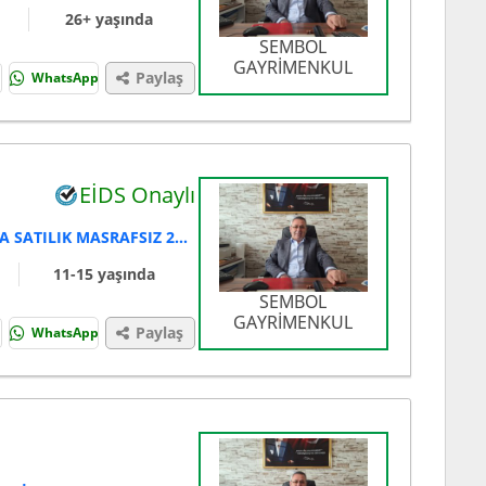
26+ yaşında
SEMBOL
GAYRİMENKUL
Paylaş
WhatsApp
EİDS Onaylı
SAKARYA ADAPAZARI KORUCUK'TA SATILIK MASRAFSIZ 2+1 DAİRE
11-15 yaşında
SEMBOL
GAYRİMENKUL
Paylaş
WhatsApp