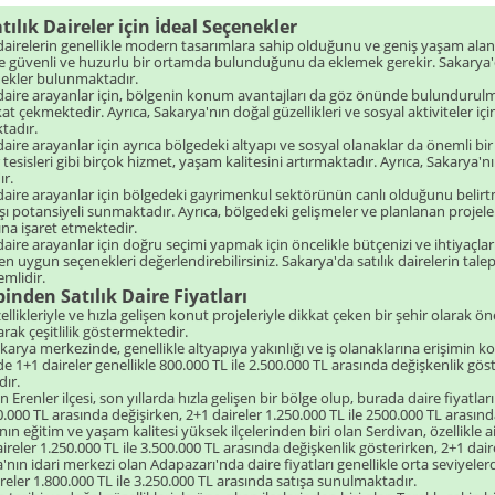
ılık Daireler için İdeal Seçenekler
 dairelerin genellikle modern tasarımlara sahip olduğunu ve geniş yaşam ala
kle güvenli ve huzurlu bir ortamda bulunduğunu da eklemek gerekir. Sakarya'da 
nekler bulunmaktadır.
 daire arayanlar için, bölgenin konum avantajları da göz önünde bulundurulmal
kat çekmektedir. Ayrıca, Sakarya'nın doğal güzellikleri ve sosyal aktiviteler için
tadır.
daire arayanlar için ayrıca bölgedeki altyapı ve sosyal olanaklar da önemli bi
esisleri gibi birçok hizmet, yaşam kalitesini artırmaktadır. Ayrıca, Sakarya'nın k
r.
 daire arayanlar için bölgedeki gayrimenkul sektörünün canlı olduğunu belirtme
ışı potansiyeli sunmaktadır. Ayrıca, bölgedeki gelişmeler ve planlanan projeler,
rına işaret etmektedir.
 daire arayanlar için doğru seçimi yapmak için öncelikle bütçenizi ve ihtiyaçl
 en uygun seçenekleri değerlendirebilirsiniz. Sakarya'da satılık dairelerin 
mlidir.
inden Satılık Daire Fiyatları
llikleriyle ve hızla gelişen konut projeleriyle dikkat çeken bir şehir olarak öne
rak çeşitlilik göstermektedir.
arya merkezinde, genellikle altyapıya yakınlığı ve iş olanaklarına erişimin kol
 1+1 daireler genellikle 800.000 TL ile 2.500.000 TL arasında değişkenlik göst
ır.
n Erenler ilçesi, son yıllarda hızla gelişen bir bölge olup, burada daire fiyatla
0.000 TL arasında değişirken, 2+1 daireler 1.250.000 TL ile 2500.000 TL arasınd
ın eğitim ve yaşam kalitesi yüksek ilçelerinden biri olan Serdivan, özellikle ai
reler 1.250.000 TL ile 3.500.000 TL arasında değişkenlik gösterirken, 2+1 daire
nın idari merkezi olan Adapazarı'nda daire fiyatları genellikle orta seviyeler
reler 1.800.000 TL ile 3.250.000 TL arasında satışa sunulmaktadır.