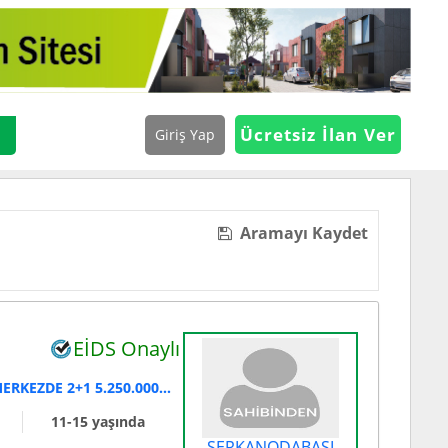
Ücretsiz İlan Ver
Giriş Yap
Aramayı Kaydet
EİDS Onaylı
KARASU DENIZE SIFIR HAVUZLU MERKEZDE 2+1 5.250.000TL
11-15 yaşında
SERKANODABAŞI