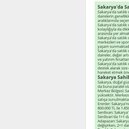
Sakarya'da Sat
Sakarya'da satılık
dairelerin genelli
aralıklarında seçe
Sakarya'da satılık
kolaylığıyla da dik
arasında yer almak
Sakarya'da satılık 
merkezleri ve spor t
yaşam sunmaktadı
Sakarya'da satılık
daireler, değer art
ve yatırım fırsatla
Sakarya'da satılık
destek alarak size
hareket etmek öne
Sakarya Sahib
Sakarya, doğal güze
da buna paralel ola
Merkez Bölgesi: Sak
yüksektir. Merkezde
satışa sunulmaktad
Erenler: Sakarya'nı
800.000 TL ile 1.85
Serdivan: Sakarya'n
Serdivan'da 1+1 dai
Adapazarı: Sakarya'
değişirken, 2+1 dai