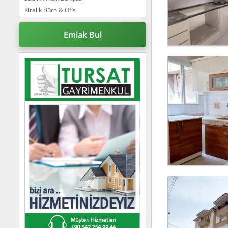
Kiralık Büro & Ofis
Satılık Müstakil Ev
Satılık Bungalov
Emlak Bul
Kiralık Ticari İmarlı
Satılık Çiftlik Evi
Satılık Tatil Tesisi
Satılık Villa
Satılık Dükkan & Mağaza
Kiralık Tarla