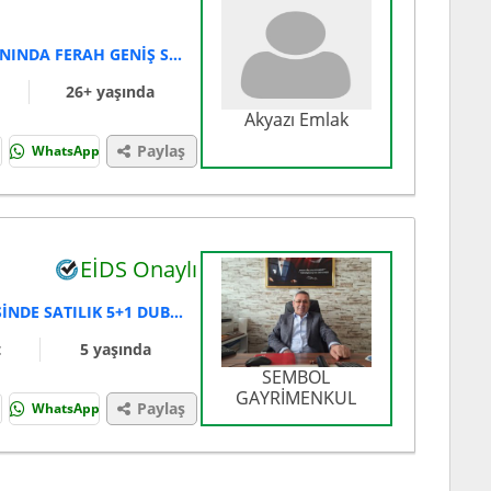
ADA CADDESİ'NDE AİLE APARTMANINDA FERAH GENİŞ SATILIK DAİRE
26+ yaşında
Akyazı Emlak
Paylaş
WhatsApp
EİDS Onaylı
ADAPAZARI GÜNEŞLER MAHALLESİNDE SATILIK 5+1 DUBLEKS DAİRE
t
5 yaşında
SEMBOL
GAYRİMENKUL
Paylaş
WhatsApp