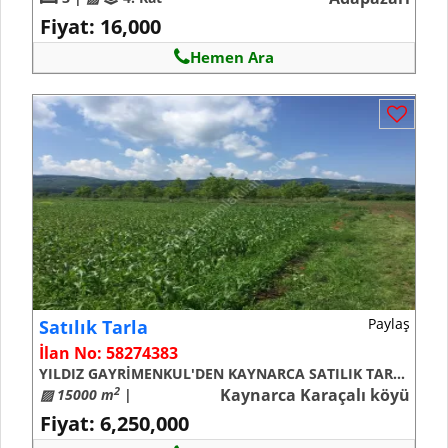
Fiyat: 16,000
Hemen Ara
Paylaş
Satılık
Tarla
İlan No:
58274383
YILDIZ GAYRİMENKUL'DEN KAYNARCA SATILIK TARLA
Kaynarca Karaçalı köyü
2
▨ 15000 m
|
Fiyat: 6,250,000