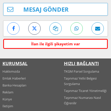
MESAJ GÖNDER
İlan ile ilgili şikayetim var
KURUMSAL
HIZLI BAĞLANTI
Hakkımızda
TKGM Parsel Sorgulama
Emlak Haberleri
Taşınmaz Yetki Belgesi
Sorgulama
Banka Hesapları
Taşınmaz Ticaret Yönetmeliği
Reklam
Taşınmaz Numarası Nasıl
Künye
Öğrenilir
İletişim