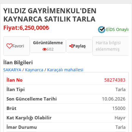
YILDIZ GAYRİMENKUL'DEN
KAYNARCA SATILIK TARLA
Fiyat:6,250,000₺
EİDS Onaylı
Görüntülenme
Harita bilgisi
Favori
Paylaş
602
eklenmemiş
İlan Bilgileri
SAKARYA
/
Kaynarca
/
Karaçalı mahallesi
İlan No
58274383
İlan Tipi
Tarla
Son Güncelleme Tarihi
10.06.2026
Brüt
15000
Kat Karşılığı Olabilir
Hayır
İmar Durumu
Tarla