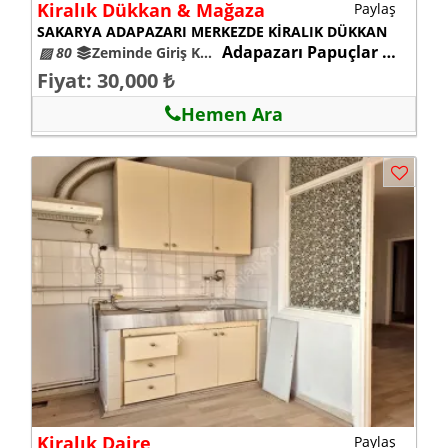
Kiralık Dükkan & Mağaza
Paylaş
SAKARYA ADAPAZARI MERKEZDE KİRALIK DÜKKAN
Adapazarı Papuçlar Mahallesi
▨ 80
Zeminde Giriş Kat
26+
Fiyat: 30,000 ₺
Hemen Ara
Kiralık Daire
Paylaş