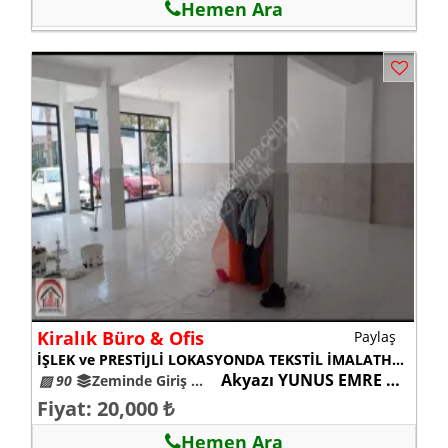
Hemen Ara
Kiralık Büro & Ofis
Paylaş
İŞLEK ve PRESTİJLİ LOKASYONDA TEKSTİL İMALATHANE ve OFİS KULLANIMI İÇİN UYGUN 90 M2 KİRALIK İŞ YERİ
Akyazı YUNUS EMRE MAHALLESİ
▨ 90
Zeminde Giriş Kat
21-25
Fiyat: 20,000 ₺
Hemen Ara