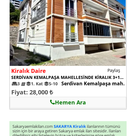
Kiralık Daire
Paylaş
SERDİVAN KEMALPAŞA MAHELLESİNDE KİRALIK 3+1 FULL EŞYALI DAİRE
Serdivan Kemalpaşa mah.
3
▨
1. Kat
5-10
Fiyat: 28,000 ₺
Hemen Ara
Sakaryaemlakilan.com
SAKARYA Kiralık
ilanlarının tümünü
sizin için bir araya getiren Sakarya emlak ilan sitesidir. İlanları
dilediğiniz gibi listeleyip bütçe ve kriterlerinize göre emlak