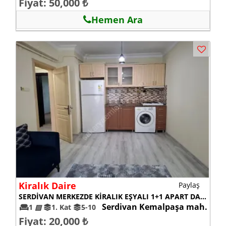
Fiyat: 50,000 ₺
Hemen Ara
Kiralık Daire
Paylaş
SERDİVAN MERKEZDE KİRALIK EŞYALI 1+1 APART DAİRE
Serdivan Kemalpaşa mah.
1
▨
1. Kat
5-10
Fiyat: 20,000 ₺