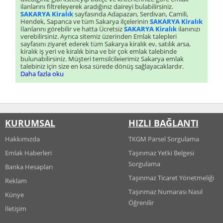
ilanlarını filtreleyerek aradığınız daireyi bulabilirsiniz.
SAKARYA Kiralık
sayfasında Adapazarı, Serdivan, Camili,
Hendek, Sapanca ve tüm Sakarya ilçelerinin
SAKARYA Kiralık
İlanlarını görebilir ve hatta Ücretsiz
SAKARYA Kiralık
ilanınızı
verebilirsiniz. Ayrıca sitemiz üzerinden Emlak talepleri
sayfasını ziyaret ederek tüm Sakarya kiralık ev, satılık arsa,
kiralık iş yeri ve kiralık bina ve bir çok emlak talebinde
bulunabilirsiniz. Müşteri temsilcileierimiz Sakarya emlak
talebiniz için size en kısa sürede dönüş sağlayacaklardır.
Daha fazla oku
KURUMSAL
HIZLI BAĞLANTI
Hakkımızda
TKGM Parsel Sorgulama
Emlak Haberleri
Taşınmaz Yetki Belgesi
Sorgulama
Banka Hesapları
Taşınmaz Ticaret Yönetmeliği
Reklam
Taşınmaz Numarası Nasıl
Künye
Öğrenilir
İletişim