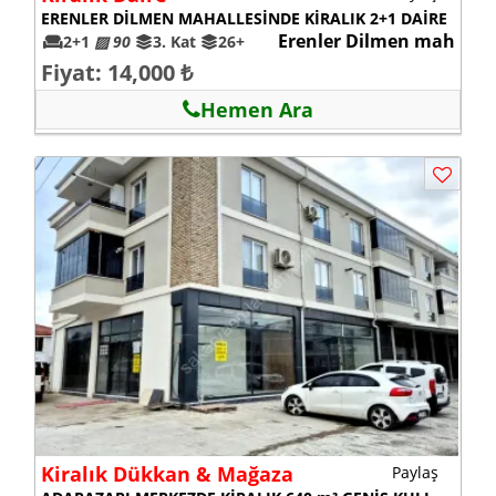
ERENLER DİLMEN MAHALLESİNDE KİRALIK 2+1 DAİRE
Erenler Dilmen mah
2+1
▨ 90
3. Kat
26+
Fiyat: 14,000 ₺
Hemen Ara
Kiralık Dükkan & Mağaza
Paylaş