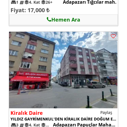
Adapazarı Tığcılar mah.
1
▨
4. Kat
26+
Fiyat: 17,000 ₺
Hemen Ara
Kiralık Daire
Paylaş
YILDIZ GAYRİMENKUL'DEN KİRALIK DAİRE DOĞUM EVİ İLERİSİ CADDE ÜZERİ
Adapazarı Papuçlar Mahallesi
3
▨
4. Kat
26+