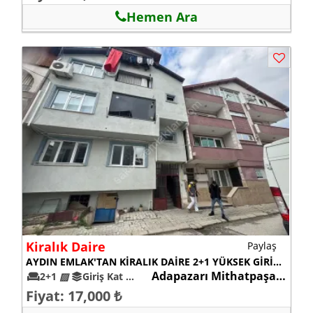
Hemen Ara
Kiralık Daire
Paylaş
AYDIN EMLAK'TAN KİRALIK DAİRE 2+1 YÜKSEK GİRİŞ - MİTHATPAŞA / ADAPAZARI
Adapazarı Mithatpaşa mah.
2+1
▨
Giriş Kat
11-15
Fiyat: 17,000 ₺