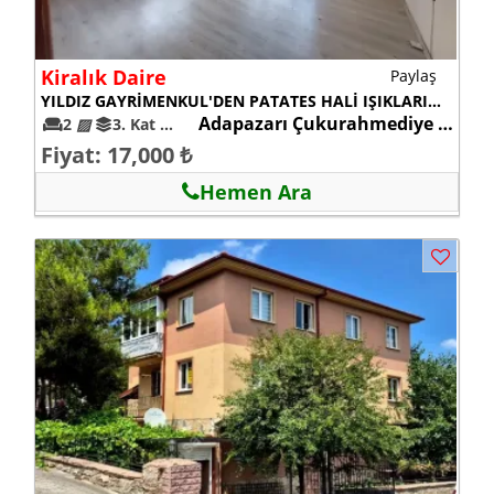
Kiralık Daire
Paylaş
YILDIZ GAYRİMENKUL'DEN PATATES HALİ IŞIKLARINDA KİRALIK DAİRE
Adapazarı Çukurahmediye mah.
2
▨
3. Kat
26+
Fiyat: 17,000 ₺
Hemen Ara