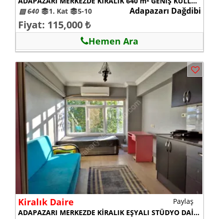
ADAPAZARI MERKEZDE KİRALIK 640 m² GENİŞ KULLANIMLI KÖŞE DÜKKAN
Adapazarı Dağdibi
▨ 640
1. Kat
5-10
Fiyat: 115,000 ₺
Hemen Ara
Kiralık Daire
Paylaş
ADAPAZARI MERKEZDE KİRALIK EŞYALI STÜDYO DAİRE