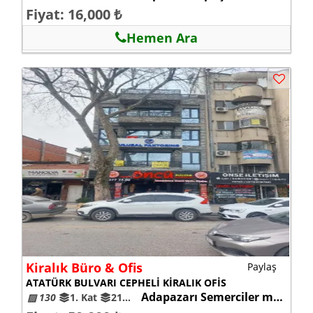
Fiyat: 16,000 ₺
Hemen Ara
Kiralık Büro & Ofis
Paylaş
ATATÜRK BULVARI CEPHELİ KİRALIK OFİS
Adapazarı Semerciler mah.
▨ 130
1. Kat
21-25