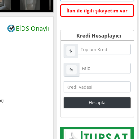
İlan ile ilgili şikayetim var
EİDS Onaylı
Kredi Hesaplayıcı
₺
%
i)