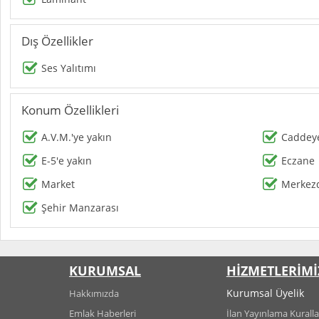
Dış Özellikler
Ses Yalıtımı
Konum Özellikleri
A.V.M.'ye yakın
Caddeye
E-5'e yakın
Eczane
Market
Merkez
Şehir Manzarası
KURUMSAL
HİZMETLERİMİ
Kurumsal Üyelik
Hakkımızda
Emlak Haberleri
İlan Yayınlama Kuralla