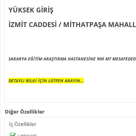
YÜKSEK GİRİŞ
İZMİT CADDESİ / MİTHATPAŞA MAHALL
SAKARYA EĞİTİM ARAŞTIRMA HASTANESİNE 900 MT MESAFEDED
DETAYLI BİLGİ İÇİN LÜTFEN ARAYIN...
Diğer Özellikler
İç Özellikler
Laminant