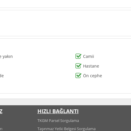
 yakın
Camii
Hastane
de
Ön cephe
Z
HIZLI BAĞLANTI
TKGM Parsel Sorgulama
rı
Taşınmaz Yetki Belgesi Sorgulama