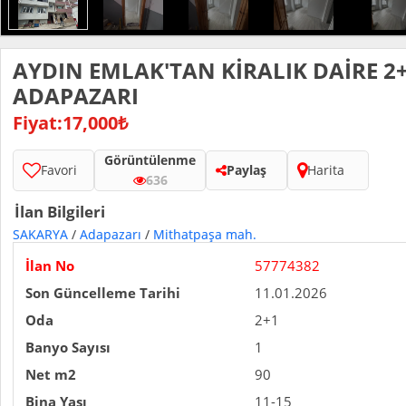
AYDIN EMLAK'TAN KİRALIK DAİRE 2+
ADAPAZARI
Fiyat:17,000₺
Görüntülenme
Favori
Paylaş
Harita
636
İlan Bilgileri
SAKARYA
/
Adapazarı
/
Mithatpaşa mah.
İlan No
57774382
Son Güncelleme Tarihi
11.01.2026
Oda
2+1
Banyo Sayısı
1
Net m2
90
Bina Yaşı
11-15