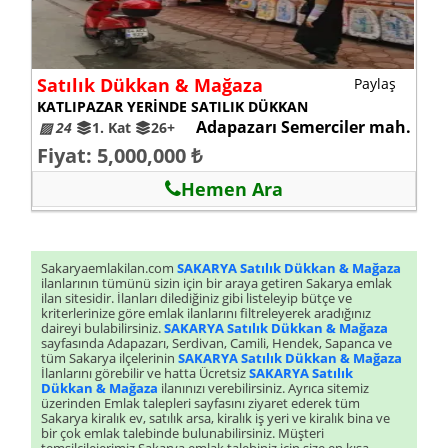
Satılık Dükkan & Mağaza
Paylaş
KATLIPAZAR YERİNDE SATILIK DÜKKAN
Adapazarı Semerciler mah.
▨ 24
1. Kat
26+
Fiyat: 5,000,000 ₺
Hemen Ara
Sakaryaemlakilan.com
SAKARYA Satılık Dükkan & Mağaza
ilanlarının tümünü sizin için bir araya getiren Sakarya emlak
ilan sitesidir. İlanları dilediğiniz gibi listeleyip bütçe ve
kriterlerinize göre emlak ilanlarını filtreleyerek aradığınız
daireyi bulabilirsiniz.
SAKARYA Satılık Dükkan & Mağaza
sayfasında Adapazarı, Serdivan, Camili, Hendek, Sapanca ve
tüm Sakarya ilçelerinin
SAKARYA Satılık Dükkan & Mağaza
İlanlarını görebilir ve hatta Ücretsiz
SAKARYA Satılık
Dükkan & Mağaza
ilanınızı verebilirsiniz. Ayrıca sitemiz
üzerinden Emlak talepleri sayfasını ziyaret ederek tüm
Sakarya kiralık ev, satılık arsa, kiralık iş yeri ve kiralık bina ve
bir çok emlak talebinde bulunabilirsiniz. Müşteri