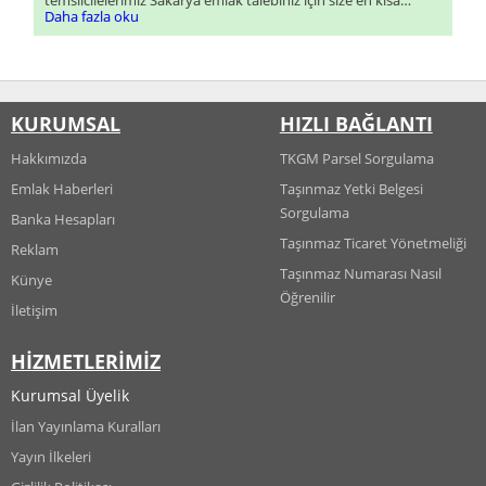
temsilcileierimiz Sakarya emlak talebiniz için size en kısa
sürede dönüş sağlayacaklardır.
Daha fazla oku
KURUMSAL
HIZLI BAĞLANTI
Hakkımızda
TKGM Parsel Sorgulama
Emlak Haberleri
Taşınmaz Yetki Belgesi
Sorgulama
Banka Hesapları
Taşınmaz Ticaret Yönetmeliği
Reklam
Taşınmaz Numarası Nasıl
Künye
Öğrenilir
İletişim
HİZMETLERİMİZ
Kurumsal Üyelik
İlan Yayınlama Kuralları
Yayın İlkeleri