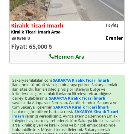
Kiralık Ticari İmarlı
Paylaş
Kiralık Ticari İmarlı Arsa
Erenler
▨ 9860
0
Fiyat: 65,000 ₺
Hemen Ara
Sakaryaemlakilan.com
SAKARYA Kiralık Ticari İmarlı
ilanlarının tümünü sizin için bir araya getiren Sakarya emlak
ilan sitesidir. İlanları dilediğiniz gibi listeleyip bütçe ve
kriterlerinize göre emlak ilanlarını filtreleyerek aradığınız
daireyi bulabilirsiniz.
SAKARYA Kiralık Ticari İmarlı
sayfasında Adapazarı, Serdivan, Camili, Hendek, Sapanca ve
tüm Sakarya ilçelerinin
SAKARYA Kiralık Ticari İmarlı
İlanlarını görebilir ve hatta Ücretsiz
SAKARYA Kiralık Ticari
İmarlı
ilanınızı verebilirsiniz. Ayrıca sitemiz üzerinden Emlak
talepleri sayfasını ziyaret ederek tüm Sakarya kiralık ev, satılık
arsa, kiralık iş yeri ve kiralık bina ve bir çok emlak talebinde
bulunabilirsiniz. Müşteri temsilcileierimiz Sakarya emlak