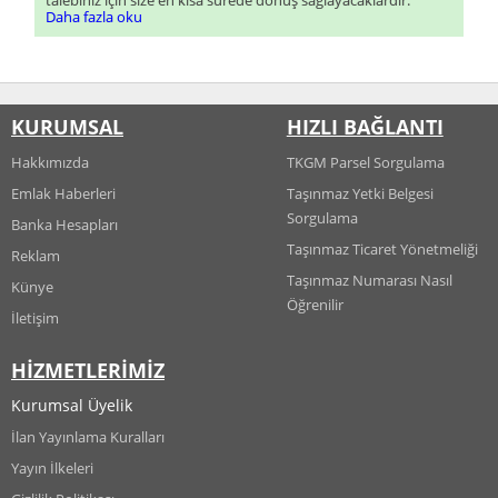
talebiniz için size en kısa sürede dönüş sağlayacaklardır.
Daha fazla oku
KURUMSAL
HIZLI BAĞLANTI
Hakkımızda
TKGM Parsel Sorgulama
Emlak Haberleri
Taşınmaz Yetki Belgesi
Sorgulama
Banka Hesapları
Taşınmaz Ticaret Yönetmeliği
Reklam
Taşınmaz Numarası Nasıl
Künye
Öğrenilir
İletişim
HİZMETLERİMİZ
Kurumsal Üyelik
İlan Yayınlama Kuralları
Yayın İlkeleri