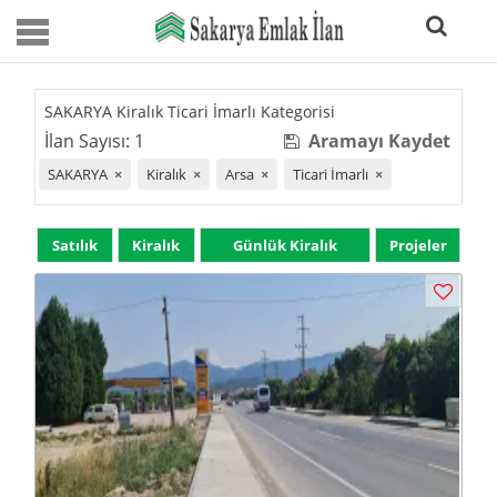
SAKARYA Kiralık Ticari İmarlı Kategorisi
İlan Sayısı: 1
Aramayı Kaydet
SAKARYA
×
Kiralık
×
Arsa
×
Ticari İmarlı
×
Satılık
Kiralık
Günlük Kiralık
Projeler