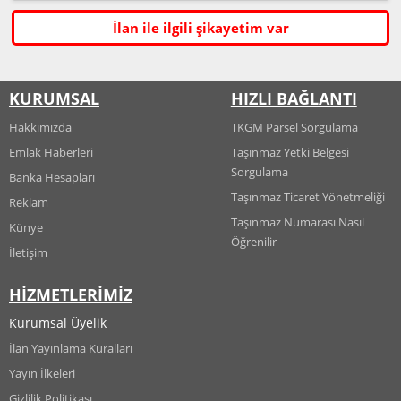
İlan ile ilgili şikayetim var
KURUMSAL
HIZLI BAĞLANTI
Hakkımızda
TKGM Parsel Sorgulama
Emlak Haberleri
Taşınmaz Yetki Belgesi
Sorgulama
Banka Hesapları
Taşınmaz Ticaret Yönetmeliği
Reklam
Taşınmaz Numarası Nasıl
Künye
Öğrenilir
İletişim
HİZMETLERİMİZ
Kurumsal Üyelik
İlan Yayınlama Kuralları
Yayın İlkeleri
Gizlilik Politikası