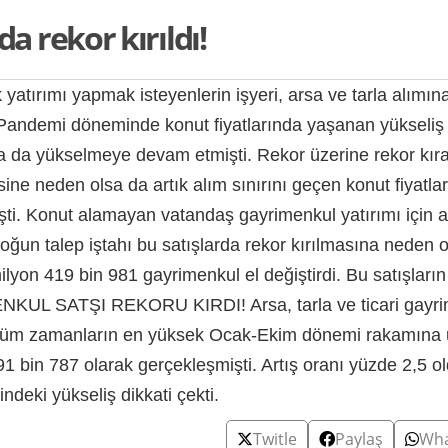
da rekor kırıldı!
 yatırımı yapmak isteyenlerin işyeri, arsa ve tarla alımın
. Pandemi döneminde konut fiyatlarında yaşanan yükseliş
da yükselmeye devam etmişti. Rekor üzerine rekor kır
ne neden olsa da artık alım sınırını geçen konut fiyatlar
işti. Konut alamayan vatandaş gayrimenkul yatırımı için a
oğun talep iştahı bu satışlarda rekor kırılmasına neden o
ilyon 419 bin 981 gayrimenkul el değiştirdi. Bu satışların
ENKUL SATŞI REKORU KIRDI! Arsa, tarla ve ticari gayr
e tüm zamanların en yüksek Ocak-Ekim dönemi rakamına u
 bin 787 olarak gerçekleşmişti. Artış oranı yüzde 2,5 ol
ndeki yükseliş dikkati çekti.
Twitle
Paylaş
Wha