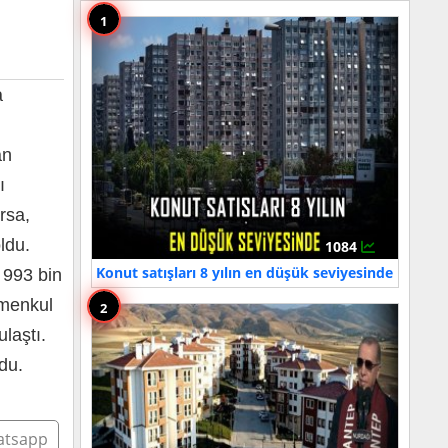
1
a
an
ı
rsa,
ldu.
1084
Konut satışları 8 yılın en düşük seviyesinde
 993 bin
imenkul
2
laştı.
du.
tsapp