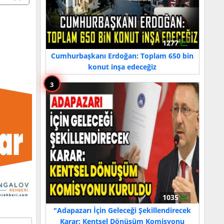
1277
Cumhurbaşkanı Erdoğan: Toplam 650 bin
konut inşa edeceğiz
3
1035
"Adapazarı İçin Geleceği Şekillendirecek
Karar: Kentsel Dönüşüm Komisyonu