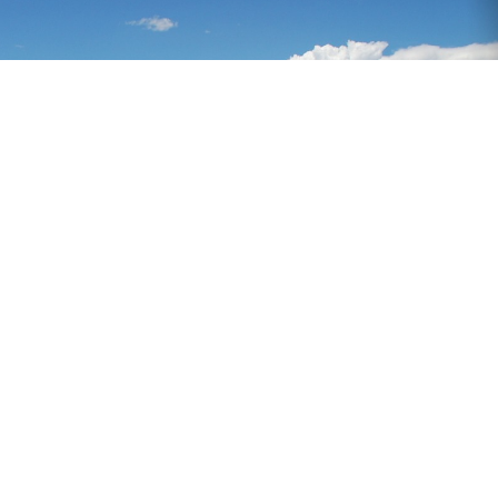
Anasayf
ü Adapazarı, Erenler, Sapanca, Arifiye, Ferizli ve Serdi
de yapacağı ihale ile 5 yıllık kiraya verecek. İhalelerde