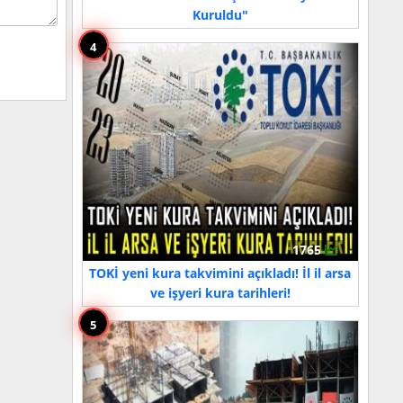
Kuruldu"
4
1765
TOKİ yeni kura takvimini açıkladı! İl il arsa
ve işyeri kura tarihleri!
5