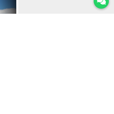
aya Dön
van