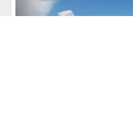
Abone Ol
Çevre,Şehircilik ve İklim Değişikliği İl Müdürlüğ
ilçelerinde 10 ayrı hazine arazisini bugün 11.00'