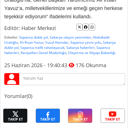
Uraloğlu’na, Genel Başkan Yardımcımız Ali İhsan
Yavuz’a, milletvekillerimize ve emeği geçen herkese
teşekkür ediyorum” ifadelerini kullandı.
Editör: Haber Merkezi
Etiketler:
Sapanca duble yol
,
Sakarya ulaşım yatırımları
,
Abdulkadir
Uraloğlu
,
Ali İhsan Yavuz
,
Yusuf Alemdar
,
Sapanca çevre yolu
,
Sakarya
duble yol
,
Sapanca trafik rahatlayacak
,
Sakarya haberleri
,
Sapanca
haberleri
,
Karayolları Genel Müdürlüğü
,
Ulaştırma ve Altyapı Bakanlığı
25 Haziran 2026 - 19:40:43
176 Okunma
Yorumlar(0)
TAKİP ET
TAKİP ET
TAKİP ET
TAKİP ET