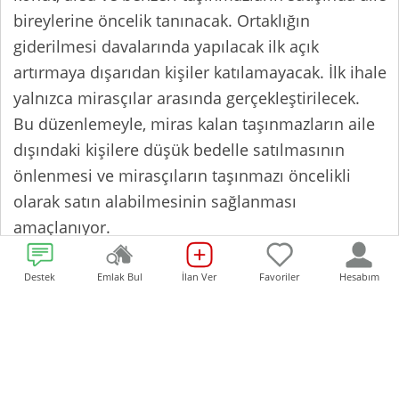
bireylerine öncelik tanınacak. Ortaklığın
giderilmesi davalarında yapılacak ilk açık
artırmaya dışarıdan kişiler katılamayacak. İlk ihale
yalnızca mirasçılar arasında gerçekleştirilecek.
Bu düzenlemeyle, miras kalan taşınmazların aile
dışındaki kişilere düşük bedelle satılmasının
önlenmesi ve mirasçıların taşınmazı öncelikli
olarak satın alabilmesinin sağlanması
amaçlanıyor.
Miras Kalan Taşınmazlarda Aile
Destek
Emlak Bul
İlan Ver
Favoriler
Hesabım
Önceliği
Yargı hizmetlerinin etkinliğini artırmaya yönelik
hükümler içeren 12’nci Yargı Paketi ile mirasçılar
arasında yaşanan ortaklığın giderilmesi