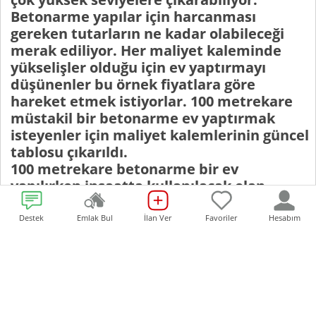
Betonarme yapılar için harcanması
gereken tutarların ne kadar olabileceği
merak ediliyor. Her maliyet kaleminde
yükselişler olduğu için ev yaptırmayı
düşünenler bu örnek fiyatlara göre
hareket etmek istiyorlar. 100 metrekare
müstakil bir betonarme ev yaptırmak
isteyenler için maliyet kalemlerinin güncel
tablosu çıkarıldı.
100 metrekare betonarme bir ev
yapılırken inşaatta kullanılacak olan
malzemelerin kalitesi ile bazı mimari
tercihler maliyetleri değiştirebiliyor.
Destek
Emlak Bul
İlan Ver
Favoriler
Hesabım
Ancak piyasada ortalama fiyatlamalar
üzerinden bir maliyet çıkarılabiliyor. Bu
maliyetlere göre insanlar müstakil bir ev
yaptırmaya bütçelerine göre karar
verebiliyorlar.