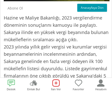
Anasayfaya Dön
Abone Ol
Hazine ve Maliye Bakanlığı, 2023 vergilendirme
döneminin sonuçlarını kamuoyu ile paylaştı.
Sakarya ilinde en yüksek vergi beyanında bulunan
mükelleflerin sıralaması açığa çıktı.
2023 yılında yıllık gelir vergisi ve kurumlar vergisi
beyannamelerinin incelenmesinin ardından,
Sakarya genelinde en fazla vergi ödeyen ilk 100
mükellefin listesi duyuruldu. Listede gayrimenkul
firmalarının öne çıktığı görüldü ve Sakarya'daki 5
gayrimenkul firması, vergi rekortmenleri arasında
yerini aldı.
Destek
Emlak Bul
İlan Ver
Favoriler
Hesabım
Yapılan açıklamada, hem kurumsal vergi hem de
gelir vergisi alanlarında en yüksek vergiyi ödeyen