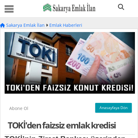
Sakarya Emlak İlan
Emlak Haberleri
Anasayfaya Dön
Abone Ol
TOKİ'den faizsiz emlak kredisi