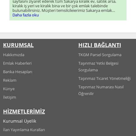
sayfasını ziyaret ederek tüm Sakarya kiralık ev, satılık arsa,
kiralık iş yeri ve kiralık bina ve bir çok emlak talebinde
bulunabilirsiniz. Müşteri temsilcileierimiz Sakarya emlak
talebiniz için size en kısa sürede dönüş sağlayacaklardır.
Daha fazla oku
KURUMSAL
HIZLI BAĞLANTI
Hakkımızda
TKGM Parsel Sorgulama
Emlak Haberleri
Taşınmaz Yetki Belgesi
Sorgulama
Banka Hesapları
Taşınmaz Ticaret Yönetmeliği
Reklam
Taşınmaz Numarası Nasıl
Künye
Öğrenilir
İletişim
HİZMETLERİMİZ
Kurumsal Üyelik
İlan Yayınlama Kuralları