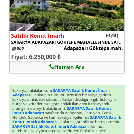
Satılık Konut İmarlı
Paylaş
SAKARYA ADAPAZARI GÖKTEPE MAHALLESİNDE SATILIK ARSA
Adapazarı Göktepe mah.
▨ 900
Fiyat: 6,250,000 ₺
Hemen Ara
Sakaryaemlakilan.com
SAKARYA Satılık Konut İmarlı
Adapazarı
ilanlarının tümünü sizin için bir araya getiren
Sakarya emlak ilan sitesidir. İlanları dilediğiniz gibi listeleyip
bütçe ve kriterlerinize göre emlak ilanlarını filtreleyerek
aradığınız daireyi bulabilirsiniz.
SAKARYA Satılık Konut
İmarlı Adapazarı
sayfasında Adapazarı, Serdivan, Camili,
Hendek, Sapanca ve tüm Sakarya ilçelerinin
SAKARYA Satılık
Konut İmarlı Adapazarı
İlanlarını görebilir ve hatta Ücretsiz
SAKARYA Satılık Konut İmarlı Adapazarı
ilanınızı
verebilirsiniz. Ayrıca sitemiz üzerinden Emlak talepleri