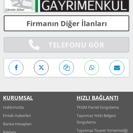
Firmanın Diğer İlanları
TELEFONU GÖR
KURUMSAL
HIZLI BAĞLANTI
Hakkımızda
TKGM Parsel Sorgulama
Emlak Haberleri
Taşınmaz Yetki Belgesi
Sorgulama
Banka Hesapları
Taşınmaz Ticaret Yönetmeliği
Reklam