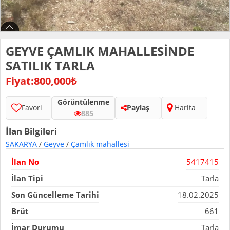
GEYVE ÇAMLIK MAHALLESİNDE
SATILIK TARLA
Fiyat:800,000₺
Görüntülenme
Favori
Paylaş
Harita
885
İlan Bilgileri
SAKARYA
/
Geyve
/
Çamlık mahallesi
İlan No
5417415
İlan Tipi
Tarla
Son Güncelleme Tarihi
18.02.2025
Brüt
661
İmar Durumu
Tarla