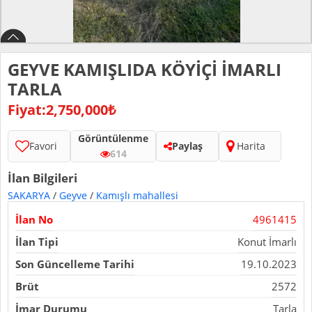
GEYVE KAMIŞLIDA KÖYİÇİ İMARLI
TARLA
Fiyat:2,750,000₺
Görüntülenme
Favori
Paylaş
Harita
614
İlan Bilgileri
SAKARYA
/
Geyve
/
Kamışlı mahallesi
İlan No
4961415
İlan Tipi
Konut İmarlı
Son Güncelleme Tarihi
19.10.2023
Brüt
2572
İmar Durumu
Tarla