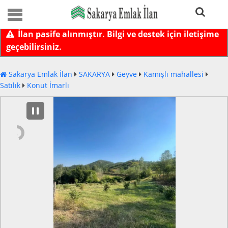
İlan pasife alınmıştır. Bilgi ve destek için iletişime
geçebilirsiniz.
Sakarya Emlak İlan
SAKARYA
Geyve
Kamışlı mahallesi
Satılık
Konut İmarlı