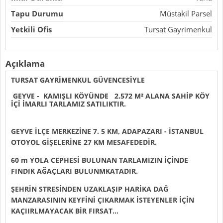
Tapu Durumu
Müstakil Parsel
Yetkili Ofis
Tursat Gayrimenkul
Açıklama
TURSAT GAYRİMENKUL GÜVENCESİYLE
GEYVE - KAMIŞLI KÖYÜNDE 2.572 M² ALANA SAHİP KÖY
İÇİ İMARLI TARLAMIZ SATILIKTIR.
GEYVE İLÇE MERKEZİNE 7. 5 KM, ADAPAZARI - İSTANBUL
OTOYOL GİŞELERİNE 27 KM MESAFEDEDİR.
60 m YOLA CEPHESİ BULUNAN TARLAMIZIN İÇİNDE
FINDIK AĞAÇLARI BULUNMKATADIR.
ŞEHRİN STRESİNDEN UZAKLAŞIP HARİKA DAĞ
MANZARASININ KEYFİNİ ÇIKARMAK İSTEYENLER İÇİN
KAÇIIRLMAYACAK BİR FIRSAT…