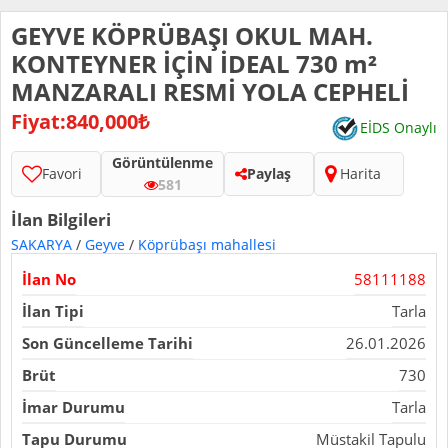
GEYVE KÖPRÜBAŞI OKUL MAH.
KONTEYNER İÇİN İDEAL 730 m²
MANZARALI RESMİ YOLA CEPHELİ
Fiyat:840,000₺
EİDS Onaylı
Görüntülenme
Favori
Paylaş
Harita
581
İlan Bilgileri
SAKARYA
/
Geyve
/
Köprübaşı mahallesi
İlan No
58111188
İlan Tipi
Tarla
Son Güncelleme Tarihi
26.01.2026
Brüt
730
İmar Durumu
Tarla
Tapu Durumu
Müstakil Tapulu