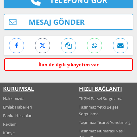
TELEFONU GÖR
MESAJ GÖNDER
İlan ile ilgili şikayetim var
KURUMSAL
HIZLI BAĞLANTI
Hakkımızda
TKGM Parsel Sorgulama
Emlak Haberleri
Taşınmaz Yetki Belgesi
Sorgulama
Banka Hesapları
Taşınmaz Ticaret Yönetmeliği
Reklam
Taşınmaz Numarası Nasıl
Künye