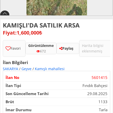
KAMIŞLI'DA SATILIK ARSA
Fiyat:1,600,000₺
Görüntülenme
Harita bilgisi
Favori
Paylaş
672
eklenmemiş
İlan Bilgileri
SAKARYA
/
Geyve
/
Kamışlı mahallesi
İlan No
5601415
İlan Tipi
Fındık Bahçesi
Son Güncelleme Tarihi
29.08.2025
Brüt
1133
İmar Durumu
Tarla