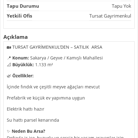
Tapu Durumu
Tapu Yok
Yetkili Ofis
Tursat Gayrimenkul
Açıklama
🏡 TURSAT GAYRİMENKUL’DEN – SATILIK ARSA
📍
Konum:
Sakarya / Geyve / Kamışlı Mahallesi
📐
Büyüklük:
1.133 m²
🌿
Özellikler:
İçinde fındık ve çeşitli meyve ağaçları mevcut
Prefabrik ve küçük ev yapımına uygun
Elektrik hattı hazır
Su hattı parsel kenarında
✨
Neden Bu Arsa?
Doğayla iç içe, huzurlu ve sessiz bir yaşam arayanlar için