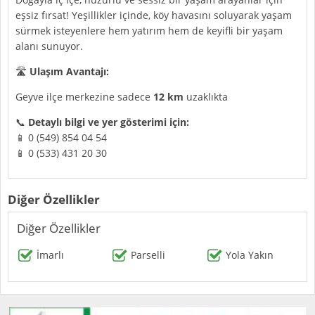
eşsiz fırsat! Yeşillikler içinde, köy havasını soluyarak yaşam
sürmek isteyenlere hem yatırım hem de keyifli bir yaşam
alanı sunuyor.
🛣️
Ulaşım Avantajı:
Geyve ilçe merkezine sadece
12 km
uzaklıkta
📞
Detaylı bilgi ve yer gösterimi için:
📱 0 (549) 854 04 54
📱 0 (533) 431 20 30
Diğer Özellikler
Diğer Özellikler
İmarlı
Parselli
Yola Yakın