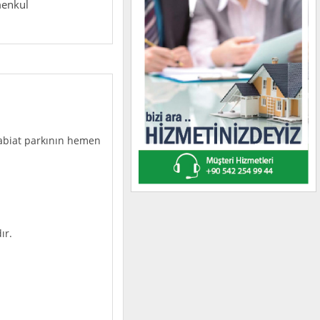
menkul
Tabiat parkının hemen
ır.