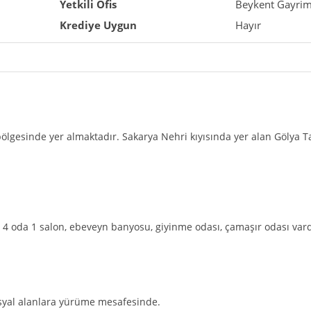
Yetkili Ofis
Beykent Gayri
Krediye Uygun
Hayır
ölgesinde yer almaktadır. Sakarya Nehri kıyısında yer alan Gölya 
, 4 oda 1 salon, ebeveyn banyosu, giyinme odası, çamaşır odası vard
sosyal alanlara yürüme mesafesinde.