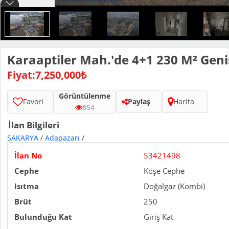
Karaaptiler Mah.'de 4+1 230 M² Geni
Fiyat:7,250,000₺
Görüntülenme
Favori
Paylaş
Harita
854
İlan Bilgileri
SAKARYA
/
Adapazarı
/
İlan No
53421498
Cephe
Köşe Cephe
Isıtma
Doğalgaz (Kombi)
Brüt
250
Bulunduğu Kat
Giriş Kat