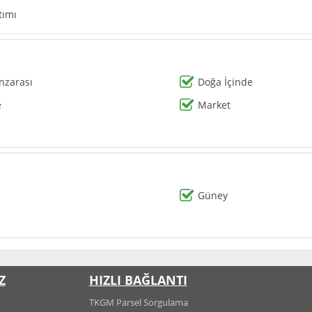
tımı
zarası
Doğa İçinde
e
Market
Güney
Z
HIZLI BAĞLANTI
TKGM Parsel Sorgulama