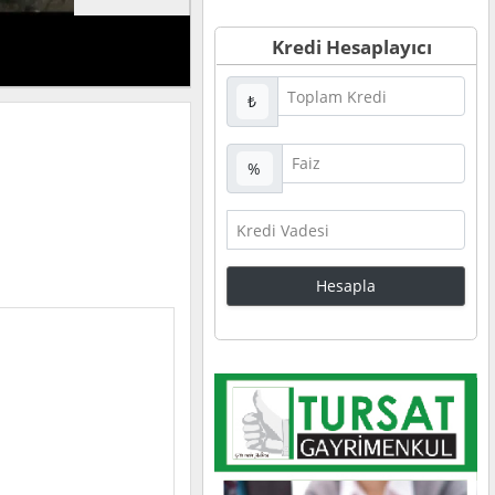
Kredi Hesaplayıcı
₺
%