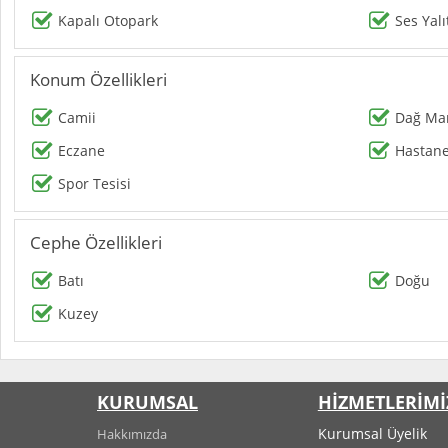
Kapalı Otopark
Ses Yalı
Konum Özellikleri
Camii
Dağ Man
Eczane
Hastan
Spor Tesisi
Cephe Özellikleri
Batı
Doğu
Kuzey
KURUMSAL
HİZMETLERİMİ
Kurumsal Üyelik
Hakkımızda