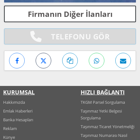
Firmanın Diğer İlanları
TELEFONU GÖR
KURUMSAL
HIZLI BAĞLANTI
Hakkımızda
TKGM Parsel Sorgulama
Emlak Haberleri
Taşınmaz Yetki Belgesi
Sorgulama
Banka Hesapları
Taşınmaz Ticaret Yönetmeliği
Reklam
Taşınmaz Numarası Nasıl
Künye