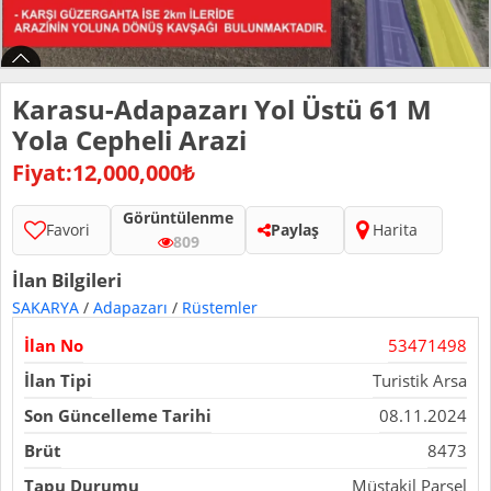
Karasu-Adapazarı Yol Üstü 61 M
Yola Cepheli Arazi
Fiyat:12,000,000₺
Görüntülenme
Favori
Paylaş
Harita
809
İlan Bilgileri
SAKARYA
/
Adapazarı
/
Rüstemler
İlan No
53471498
İlan Tipi
Turistik Arsa
Son Güncelleme Tarihi
08.11.2024
Brüt
8473
Tapu Durumu
Müstakil Parsel