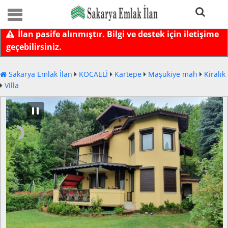
İlan pasife alınmıştır. Bilgi ve destek için iletişime
geçebilirsiniz.
Sakarya Emlak İlan
KOCAELİ
Kartepe
Maşukiye mah
Kiralık
Villa