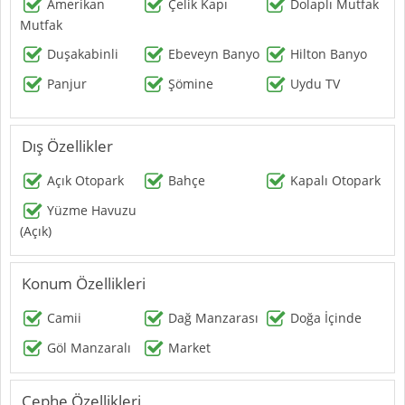
Amerikan
Çelik Kapı
Dolaplı Mutfak
Mutfak
Duşakabinli
Ebeveyn Banyo
Hilton Banyo
Panjur
Şömine
Uydu TV
Dış Özellikler
Açık Otopark
Bahçe
Kapalı Otopark
Yüzme Havuzu
(Açık)
Konum Özellikleri
Camii
Dağ Manzarası
Doğa İçinde
Göl Manzaralı
Market
Cephe Özellikleri