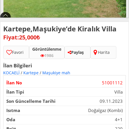
Kartepe,Maşukiye’de Kiralık Villa
Fiyat:25,000₺
Görüntülenme
Favori
Paylaş
Harita
1986
İlan Bilgileri
KOCAELİ
/
Kartepe
/
Maşukiye mah
İlan No
51001112
İlan Tipi
Villa
Son Güncelleme Tarihi
09.11.2023
Isıtma
Doğalgaz (Kombi)
Oda
4+1
Brüt
220