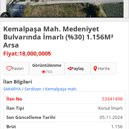
Kemalpaşa Mah. Medeniyet
Bulvarında İmarlı (%30) 1.156M²
Arsa
Fiyat:18,000,000₺
Görüntülenme
Favori
Paylaş
Harita
766
İlan Bilgileri
SAKARYA
/
Serdivan
/
Kemalpaşa mah.
İlan No
53341498
İlan Tipi
Konut İmarlı
Son Güncelleme Tarihi
05.11.2024
Brüt
1.156