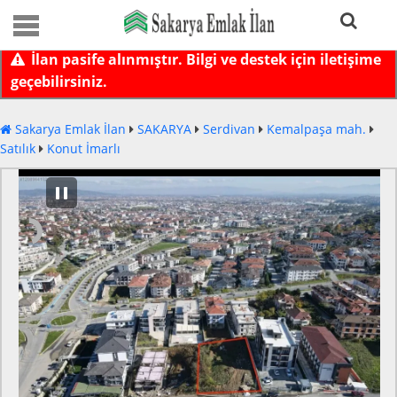
İlan pasife alınmıştır. Bilgi ve destek için iletişime
geçebilirsiniz.
Sakarya Emlak İlan
SAKARYA
Serdivan
Kemalpaşa mah.
Satılık
Konut İmarlı