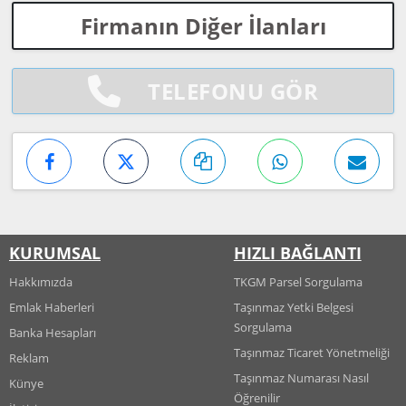
Firmanın Diğer İlanları
TELEFONU GÖR
KURUMSAL
HIZLI BAĞLANTI
Hakkımızda
TKGM Parsel Sorgulama
Emlak Haberleri
Taşınmaz Yetki Belgesi
Sorgulama
Banka Hesapları
Taşınmaz Ticaret Yönetmeliği
Reklam
Taşınmaz Numarası Nasıl
Künye
Öğrenilir