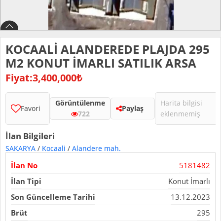
KOCAALİ ALANDEREDE PLAJDA 295
M2 KONUT İMARLI SATILIK ARSA
Fiyat:3,400,000₺
Görüntülenme
Harita bilgisi
Favori
Paylaş
722
eklenmemiş
İlan Bilgileri
SAKARYA
/
Kocaali
/
Alandere mah.
İlan No
5181482
İlan Tipi
Konut İmarlı
Son Güncelleme Tarihi
13.12.2023
Brüt
295