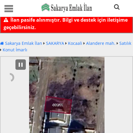
İlan pasife alınmıştır. Bilgi ve destek için iletişime
geçebilirsiniz.
Sakarya Emlak İlan
SAKARYA
Kocaali
Alandere mah.
Satılık
Konut İmarlı