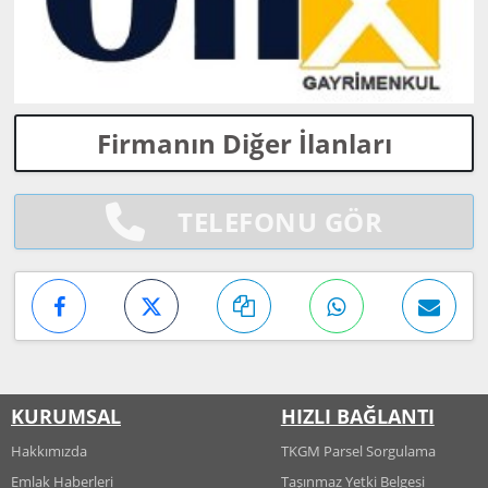
Firmanın Diğer İlanları
TELEFONU GÖR
KURUMSAL
HIZLI BAĞLANTI
Hakkımızda
TKGM Parsel Sorgulama
Emlak Haberleri
Taşınmaz Yetki Belgesi