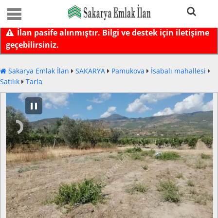
İlan pasife alınmıştır. Bilgi ve destek için iletişime
geçebilirsiniz.
Sakarya Emlak İlan
SAKARYA
Pamukova
İsabalı mahallesi
Satılık
Tarla