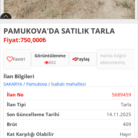
PAMUKOVA'DA SATILIK TARLA
Fiyat:750,000₺
Görüntülenme
Harita bilgisi
Favori
Paylaş
882
eklenmemiş
İlan Bilgileri
SAKARYA
/
Pamukova
/
İsabalı mahallesi
İlan No
5689459
İlan Tipi
Tarla
Son Güncelleme Tarihi
14.11.2025
Brüt
409
Kat Karşılığı Olabilir
Hayır