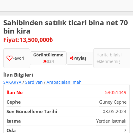
Sahibinden satılık ticari bina net 70
bin kira
Fiyat:13,500,000₺
Görüntülenme
Harita bilgisi
Favori
Paylaş
334
eklenmemiş
İlan Bilgileri
SAKARYA
/
Serdivan
/
Arabacıalanı mah
İlan No
53051449
Cephe
Güney Cephe
Son Güncelleme Tarihi
08.05.2024
Isıtma
Yerden Isıtmalı
Oda
7