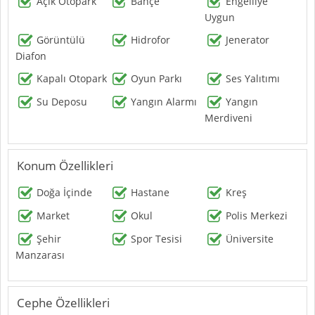
Açık Otopark
Bahçe
Engelliye
Uygun
Görüntülü
Hidrofor
Jenerator
Diafon
Kapalı Otopark
Oyun Parkı
Ses Yalıtımı
Su Deposu
Yangın Alarmı
Yangın
Merdiveni
Konum Özellikleri
Doğa İçinde
Hastane
Kreş
Market
Okul
Polis Merkezi
Şehir
Spor Tesisi
Üniversite
Manzarası
Cephe Özellikleri