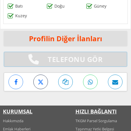
Batı
Doğu
Güney
Kuzey
Profilin Diğer İlanları
TELEFONU GÖR
KURUMSAL
HIZLI BAĞLANTI
Hakkımızda
TKGM Parsel Sorgulama
Emlak Haberleri
Taşınmaz Yetki Belgesi