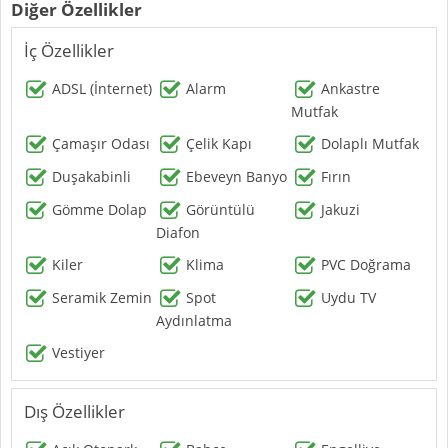
Diğer Özellikler
İç Özellikler
ADSL (İnternet)
Alarm
Ankastre
Mutfak
Çamaşır Odası
Çelik Kapı
Dolaplı Mutfak
Duşakabinli
Ebeveyn Banyo
Fırın
Gömme Dolap
Görüntülü
Jakuzi
Diafon
Kiler
Klima
PVC Doğrama
Seramik Zemin
Spot
Uydu TV
Aydınlatma
Vestiyer
Dış Özellikler