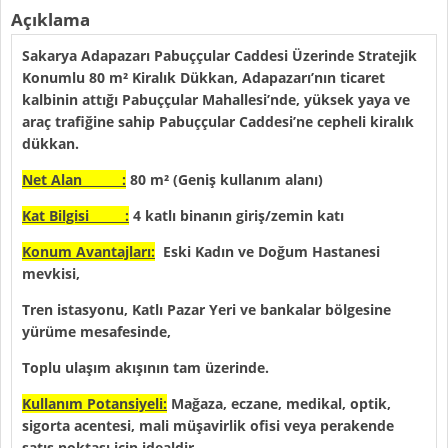
Açıklama
Sakarya Adapazarı Pabuççular Caddesi Üzerinde Stratejik
Konumlu 80 m² Kiralık Dükkan, Adapazarı’nın ticaret
kalbinin attığı Pabuççular Mahallesi’nde, yüksek yaya ve
araç trafiğine sahip Pabuççular Caddesi’ne cepheli kiralık
dükkan.
Net Alan :
80 m² (Geniş kullanım alanı)
Kat Bilgisi :
4 katlı binanın giriş/zemin katı
Konum Avantajları:
Eski Kadın ve Doğum Hastanesi
mevkisi,
Tren istasyonu, Katlı Pazar Yeri ve bankalar bölgesine
yürüme mesafesinde,
Toplu ulaşım akışının tam üzerinde.
Kullanım Potansiyeli:
Mağaza, eczane, medikal, optik,
sigorta acentesi, mali müşavirlik ofisi veya perakende
satış noktası için idealdir.