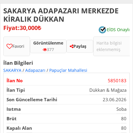
SAKARYA ADAPAZARI MERKEZDE
KİRALIK DÜKKAN
Fiyat:30,000₺
EİDS Onaylı
Görüntülenme
Harita bilgisi
Favori
Paylaş
377
eklenmemiş
İlan Bilgileri
SAKARYA
/
Adapazarı
/
Papuçlar Mahallesi
İlan No
5850183
İlan Tipi
Dükkan & Mağaza
Son Güncelleme Tarihi
23.06.2026
Isıtma
Soba
Brüt
80
Kapalı Alan
80