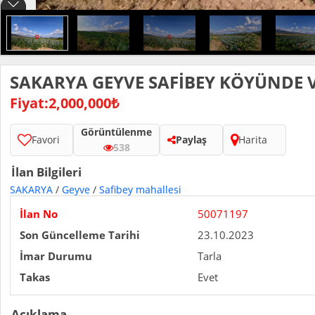
SAKARYA GEYVE SAFİBEY KÖYÜNDE V
Fiyat:2,000,000₺
Görüntülenme
Favori
Paylaş
Harita
538
İlan Bilgileri
SAKARYA
/
Geyve
/
Safibey mahallesi
İlan No
50071197
Son Güncelleme Tarihi
23.10.2023
İmar Durumu
Tarla
Takas
Evet
Açıklama