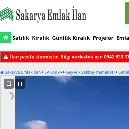
Satılık
Kiralık
Günlük Kiralık
Projeler
Emla
İlan pasife alınmıştır. Bilgi ve destek için 0542 633 3
Sakarya Emlak İlan
SAKARYA
Geyve
Safibey mahallesi
Satılı