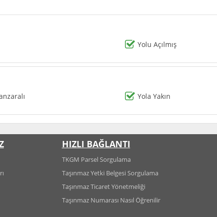
Yolu Açılmış
nzaralı
Yola Yakın
Z
HIZLI BAĞLANTI
TKGM Parsel Sorgulama
rı
Taşınmaz Yetki Belgesi Sorgulama
Taşınmaz Ticaret Yönetmeliği
Taşınmaz Numarası Nasıl Öğrenilir