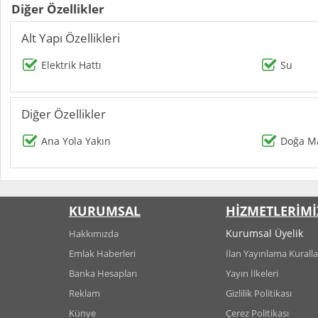
Diğer Özellikler
Alt Yapı Özellikleri
Elektrik Hattı
Su
Diğer Özellikler
Ana Yola Yakın
Doğa Ma
KURUMSAL
HİZMETLERİMİ
Kurumsal Üyelik
Hakkımızda
Emlak Haberleri
İlan Yayınlama Kuralla
Banka Hesapları
Yayın İlkeleri
Reklam
Gizlilik Politikası
Künye
Çerez Politikası