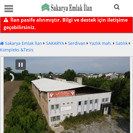
İlan pasife alınmıştır. Bilgi ve destek için iletişime
geçebilirsiniz.
Sakarya Emlak İlan
SAKARYA
Serdivan
Yazlık mah.
Satılık
Kompleks &Tesis