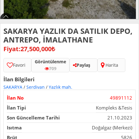
SAKARYA YAZLIK DA SATILIK DEPO,
ANTREPO, İMALATHANE
Fiyat:27,500,000₺
Görüntülenme
Favori
Paylaş
Harita
709
İlan Bilgileri
SAKARYA
/
Serdivan
/
Yazlık mah.
İlan No
49891112
İlan Tipi
Kompleks &Tesis
Son Güncelleme Tarihi
21.10.2023
Isıtma
Doğalgaz (Merkezi)
Brüt
5826