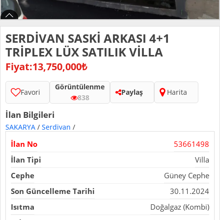
SERDİVAN SASKİ ARKASI 4+1
TRİPLEX LÜX SATILIK VİLLA
Fiyat:13,750,000₺
Görüntülenme
Favori
Paylaş
Harita
838
İlan Bilgileri
SAKARYA
/
Serdivan
/
İlan No
53661498
İlan Tipi
Villa
Cephe
Güney Cephe
Son Güncelleme Tarihi
30.11.2024
Isıtma
Doğalgaz (Kombi)