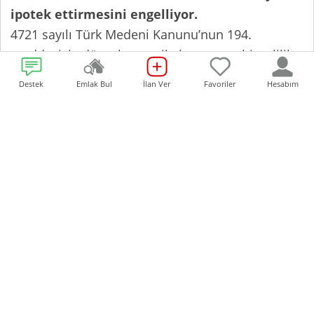
ipotek ettirmesini engelliyor.
4721 sayılı Türk Medeni Kanunu’nun 194.
maddesiyle düzenlenen aile konutu şerhi, evlilik
birliği devam ederken eşlerin birlikte yaşadığı
Destek
Emlak Bul
İlan Ver
Favoriler
Hesabım
konutu hukuki koruma altına alıyor.
Aile Konutu Nedir?
Türk Medeni Kanunu’na göre aile konutu;
eşlerin hayatlarını sürdürdüğü, anılarını
biriktirdiği, günlük yaşamın merkezinde yer alan
tek konuttur. Yazlıklar, geçici konaklamalar veya
ikinci evler bu kapsama girmez.
Aile Konutu Şerhi Ne İşe Yarar?
Aile konutu şerhi ile birlikte;