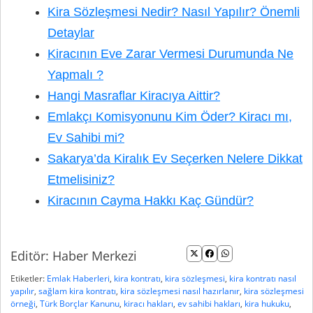
Kira Sözleşmesi Nedir? Nasıl Yapılır? Önemli
Detaylar
Kiracının Eve Zarar Vermesi Durumunda Ne
Yapmalı ?
Hangi Masraflar Kiracıya Aittir?
Emlakçı Komisyonunu Kim Öder? Kiracı mı,
Ev Sahibi mi?
Sakarya’da Kiralık Ev Seçerken Nelere Dikkat
Etmelisiniz?
Kiracının Cayma Hakkı Kaç Gündür?
Editör: Haber Merkezi
Etiketler:
Emlak Haberleri
,
kira kontratı
,
kira sözleşmesi
,
kira kontratı nasıl
yapılır
,
sağlam kira kontratı
,
kira sözleşmesi nasıl hazırlanır
,
kira sözleşmesi
örneği
,
Türk Borçlar Kanunu
,
kiracı hakları
,
ev sahibi hakları
,
kira hukuku
,