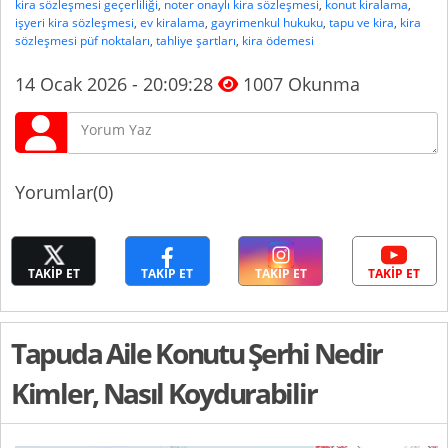
kira sözleşmesi geçerliliği
,
noter onaylı kira sözleşmesi
,
konut kiralama
,
işyeri kira sözleşmesi
,
ev kiralama
,
gayrimenkul hukuku
,
tapu ve kira
,
kira
sözleşmesi püf noktaları
,
tahliye şartları
,
kira ödemesi
14 Ocak 2026 - 20:09:28
1007 Okunma
Yorumlar(0)
TAKİP ET
TAKİP ET
TAKİP ET
TAKİP ET
Tapuda Aile Konutu Şerhi Nedir
Kimler, Nasıl Koydurabilir