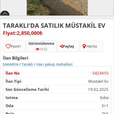
TARAKLI'DA SATILIK MÜSTAKİL EV
Fiyat:2,850,000₺
Görüntülenme
Favori
Paylaş
Harita
1022
İlan Bilgileri
SAKARYA
/
Taraklı
/
Hacı yakup mahallesi
İlan No
5423415
İlan Tipi
Müstakil Ev
Son Güncelleme Tarihi
19.02.2025
Isıtma
Soba
Oda
3+1
Brüt
763