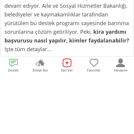
devam ediyor. Aile ve Sosyal Hizmetler Bakanlığı,
belediyeler ve kaymakamlıklar tarafından
yürütülen bu destek programı sayesinde barınma
sorunlarına çözüm getiriliyor. Peki,
kira yardımı
başvurusu nasıl yapılır, kimler faydalanabilir?
İşte tüm detaylar...
Kira Yardımı Başvurusu İçin Gerekli
Destek
Emlak Bul
İlan Ver
Favoriler
Hesabım
Belgeler
Kira yardımı alabilmek için belirli belgelerin
eksiksiz şekilde ilgili kuruma teslim edilmesi
gerekiyor. Başvurular şahsen yapılmalı ve
aşağıdaki evraklar mutlaka hazırlanmalı:
Kimlik fotokopisi
Güncel kira sözleşmesi