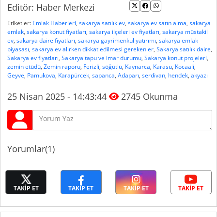
Editör: Haber Merkezi
Etiketler:
Emlak Haberleri
,
sakarya satılık ev
,
sakarya ev satın alma
,
sakarya
emlak
,
sakarya konut fiyatları
,
sakarya ilçeleri ev fiyatları
,
sakarya müstakil
ev
,
sakarya daire fiyatları
,
sakarya gayrimenkul yatırımı
,
sakarya emlak
piyasası
,
sakarya ev alırken dikkat edilmesi gerekenler
,
Sakarya satılık daire
,
Sakarya ev fiyatları
,
Sakarya tapu ve imar durumu
,
Sakarya konut projeleri
,
zemin etüdü
,
Zemin raporu
,
Ferizli
,
söğütlü
,
Kaynarca
,
Karasu
,
Kocaali
,
Geyve
,
Pamukova
,
Karapürcek
,
sapanca
,
Adaparı
,
serdivan
,
hendek
,
akyazı
25 Nisan 2025 - 14:43:44
2745 Okunma
Yorumlar(1)
TAKİP ET
TAKİP ET
TAKİP ET
TAKİP ET