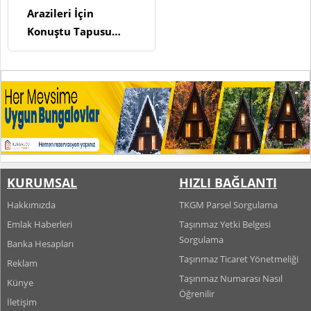
Arazileri İçin
Konuştu Tapusu
Olmayan Ev
Sahiplerine Tapu
Verilecek
KURUMSAL
HIZLI BAĞLANTI
Hakkımızda
TKGM Parsel Sorgulama
Emlak Haberleri
Taşınmaz Yetki Belgesi
Sorgulama
Banka Hesapları
Taşınmaz Ticaret Yönetmeliği
Reklam
Taşınmaz Numarası Nasıl
Künye
Öğrenilir
İletişim