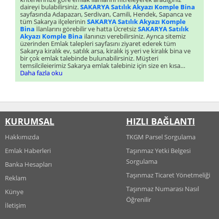
daireyi bulabilirsiniz.
SAKARYA Satılık Akyazı Komple Bina
sayfasında Adapazarı, Serdivan, Camili, Hendek, Sapanca ve
tüm Sakarya ilçelerinin
SAKARYA Satılık Akyazı Komple
Bina
İlanlarını görebilir ve hatta Ücretsiz
SAKARYA Satılık
Akyazı Komple Bina
ilanınızı verebilirsiniz. Ayrıca sitemiz
üzerinden Emlak talepleri sayfasını ziyaret ederek tüm
Sakarya kiralık ev, satılık arsa, kiralık iş yeri ve kiralık bina ve
bir çok emlak talebinde bulunabilirsiniz. Müşteri
temsilcileierimiz Sakarya emlak talebiniz için size en kısa
sürede dönüş sağlayacaklardır.
Daha fazla oku
KURUMSAL
HIZLI BAĞLANTI
Hakkımızda
TKGM Parsel Sorgulama
Emlak Haberleri
Taşınmaz Yetki Belgesi
Sorgulama
Banka Hesapları
Taşınmaz Ticaret Yönetmeliği
Reklam
Taşınmaz Numarası Nasıl
Künye
Öğrenilir
İletişim