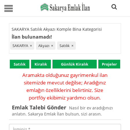
SAKARYA Satılık Akyazı Komple Bina Kategorisi
İlan bulunamadı!
SAKARYA
×
Akyazı
×
Satılık
×
Satılık
Kiralık
Günlük Kiralık
Projeler
Aramakta olduğunuz gayrimenkul ilan
sitemizde mevcut değilse; Aradığınız
emlağın özelliklerini belirtiniz. Size
portföy ekibimiz yardımcı olsun.
Emlak Talebi Gönder
Nasıl bir ev aradığınızı
anlatın. Sakarya Emlak İlan bulsun, sizi arasın.