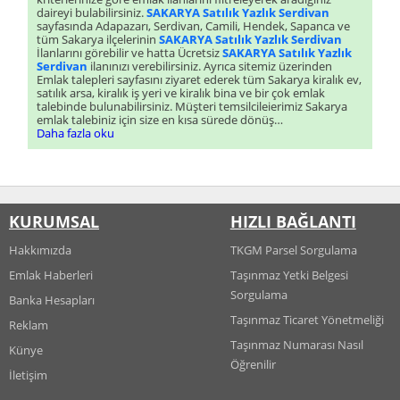
daireyi bulabilirsiniz.
SAKARYA Satılık Yazlık Serdivan
sayfasında Adapazarı, Serdivan, Camili, Hendek, Sapanca ve
tüm Sakarya ilçelerinin
SAKARYA Satılık Yazlık Serdivan
İlanlarını görebilir ve hatta Ücretsiz
SAKARYA Satılık Yazlık
Serdivan
ilanınızı verebilirsiniz. Ayrıca sitemiz üzerinden
Emlak talepleri sayfasını ziyaret ederek tüm Sakarya kiralık ev,
satılık arsa, kiralık iş yeri ve kiralık bina ve bir çok emlak
talebinde bulunabilirsiniz. Müşteri temsilcileierimiz Sakarya
emlak talebiniz için size en kısa sürede dönüş
sağlayacaklardır.
Daha fazla oku
KURUMSAL
HIZLI BAĞLANTI
Hakkımızda
TKGM Parsel Sorgulama
Emlak Haberleri
Taşınmaz Yetki Belgesi
Sorgulama
Banka Hesapları
Taşınmaz Ticaret Yönetmeliği
Reklam
Taşınmaz Numarası Nasıl
Künye
Öğrenilir
İletişim