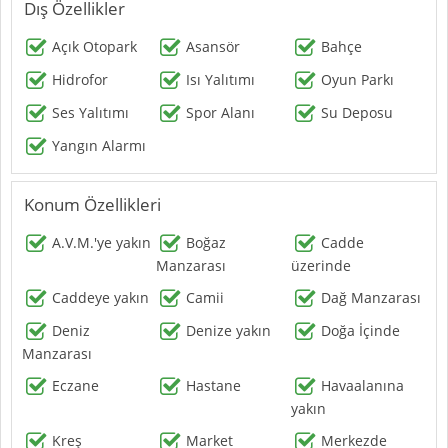
Dış Özellikler
Açık Otopark
Asansör
Bahçe
Hidrofor
Isı Yalıtımı
Oyun Parkı
Ses Yalıtımı
Spor Alanı
Su Deposu
Yangın Alarmı
Konum Özellikleri
A.V.M.'ye yakın
Boğaz
Cadde
Manzarası
üzerinde
Caddeye yakın
Camii
Dağ Manzarası
Deniz
Denize yakın
Doğa İçinde
Manzarası
Eczane
Hastane
Havaalanına
yakın
Kreş
Market
Merkezde