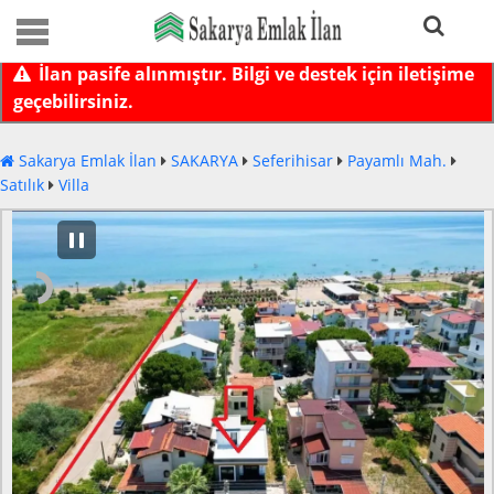
İlan pasife alınmıştır. Bilgi ve destek için iletişime
geçebilirsiniz.
Sakarya Emlak İlan
SAKARYA
Seferihisar
Payamlı Mah.
Satılık
Villa