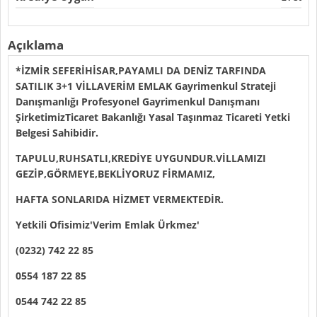
Açıklama
*İZMİR SEFERİHİSAR,PAYAMLI DA DENİZ TARFINDA
SATILIK 3+1 VİLLAVERİM EMLAK Gayrimenkul Strateji
Danışmanlığı Profesyonel Gayrimenkul Danışmanı
ŞirketimizTicaret Bakanlığı Yasal Taşınmaz Ticareti Yetki
Belgesi Sahibidir.
TAPULU,RUHSATLI,KREDİYE UYGUNDUR.VİLLAMIZI
GEZİP,GÖRMEYE,BEKLİYORUZ FİRMAMIZ,
HAFTA SONLARIDA HİZMET VERMEKTEDİR.
Yetkili Ofisimiz'Verim Emlak Ürkmez'
(0232) 742 22 85
0554 187 22 85
0544 742 22 85