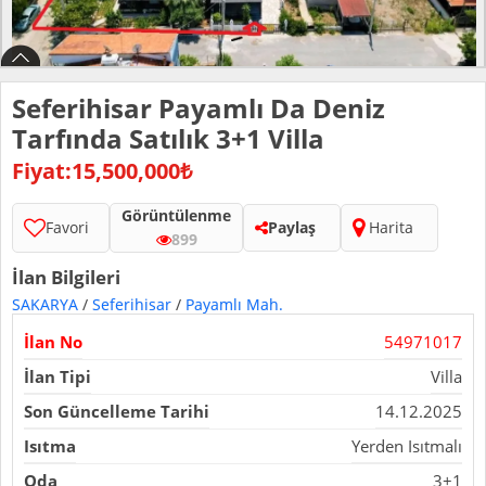
Seferihisar Payamlı Da Deniz
Tarfında Satılık 3+1 Villa
Fiyat:15,500,000₺
Görüntülenme
Favori
Paylaş
Harita
899
İlan Bilgileri
SAKARYA
/
Seferihisar
/
Payamlı Mah.
İlan No
54971017
İlan Tipi
Villa
Son Güncelleme Tarihi
14.12.2025
Isıtma
Yerden Isıtmalı
Oda
3+1