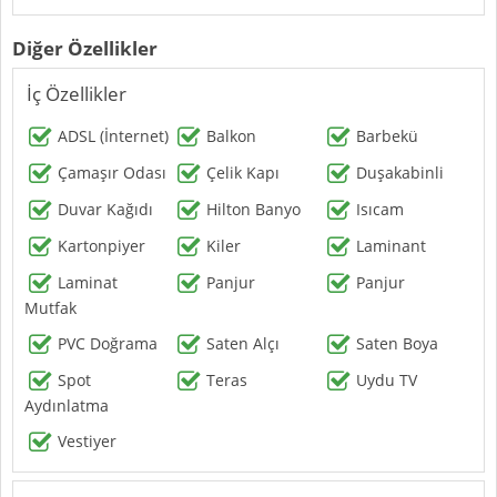
Diğer Özellikler
İç Özellikler
ADSL (İnternet)
Balkon
Barbekü
Çamaşır Odası
Çelik Kapı
Duşakabinli
Duvar Kağıdı
Hilton Banyo
Isıcam
Kartonpiyer
Kiler
Laminant
Laminat
Panjur
Panjur
Mutfak
PVC Doğrama
Saten Alçı
Saten Boya
Spot
Teras
Uydu TV
Aydınlatma
Vestiyer