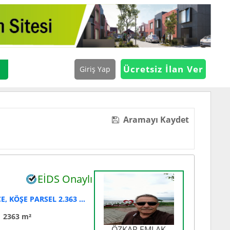
Ücretsiz İlan Ver
Giriş Yap
Aramayı Kaydet
EİDS Onaylı
ARİFİYE NEVİYE'DE DOĞAYLA İÇ İÇE, KÖŞE PARSEL 2.363 m² İMARLI ARSA
2363 m²
ÖZKAR EMLAK