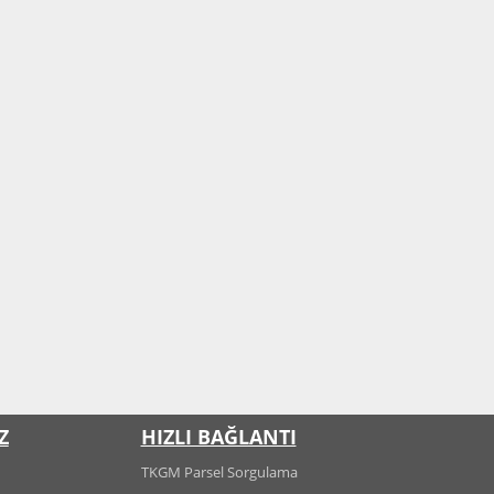
Z
HIZLI BAĞLANTI
TKGM Parsel Sorgulama