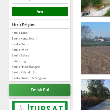
Ara
Hızlı Erişim
Satılık Tarla
Satılık Konut İmarlı
Kiralık Daire
Satılık Daire
Satılık Bahçe
Satılık Bağ
Satılık Fındık Bahçesi
Satılık Müstakil Ev
Kiralık Dükkan & Mağaza
Kiralık Büro & Ofis
Satılık Bungalov
Emlak Bul
Kiralık Ticari İmarlı
Satılık Çiftlik Evi
Satılık Tatil Tesisi