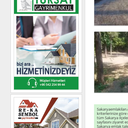
Satılık Villa
Satılık Dükkan & Mağaza
Kiralık Tarla
Sakaryaemlakilan
kriterlerinize göre 
tüm Sakarya ilçele
sayfasını ziyaret ederek tü
Saka