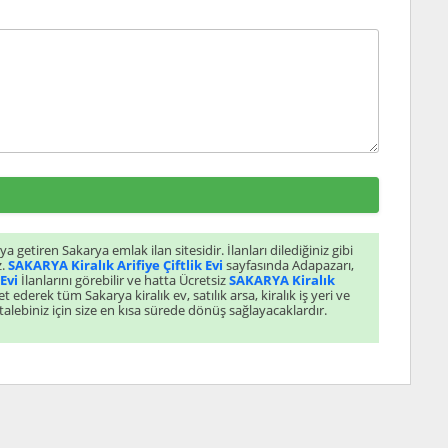
ya getiren Sakarya emlak ilan sitesidir. İlanları dilediğiniz gibi
z.
SAKARYA Kiralık Arifiye Çiftlik Evi
sayfasında Adapazarı,
Evi
İlanlarını görebilir ve hatta Ücretsiz
SAKARYA Kiralık
kiralık bina ve bir çok emlak talebinde bulunabilirsiniz. Müşteri temsilcileierimiz Sakarya emlak talebiniz için size en kısa sürede dönüş sağlayacaklardır.