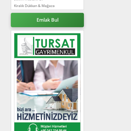
Kiralık Dükkan & Mağaza
Kiralık Büro & Ofis
Satılık Bungalov
Emlak Bul
Kiralık Ticari İmarlı
Satılık Çiftlik Evi
Satılık Tatil Tesisi
Satılık Villa
Satılık Dükkan & Mağaza
Kiralık Tarla