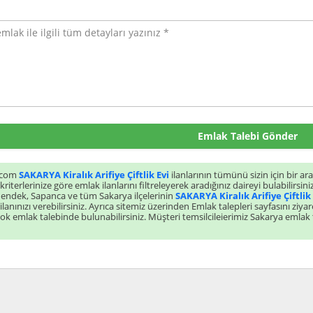
Emlak Talebi Gönder
.com
SAKARYA Kiralık Arifiye Çiftlik Evi
ilanlarının tümünü sizin için bir ara
kriterlerinize göre emlak ilanlarını filtreleyerek aradığınız daireyi bulabilirsini
Hendek, Sapanca ve tüm Sakarya ilçelerinin
SAKARYA Kiralık Arifiye Çiftlik 
lanınızı verebilirsiniz. Ayrıca sitemiz üzerinden Emlak talepleri sayfasını ziyaret ederek tüm Sakarya kiralık ev, satılık arsa, kiralık iş yeri ve