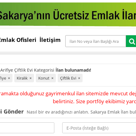
Emlak Ofisleri
İletişim
rifiye Çiftlik Evi Kategorisi
İlan bulunamadı!
fiye
×
Kiralık
×
Konut
×
Çiftlik Evi
×
ramakta olduğunuz gayrimenkul ilan sitemizde mevcut değil
belirtiniz. Size portföy ekibimiz yar
bi Gönder
Nasıl bir ev aradığınızı anlatın. Sakarya Emlak İlan bul