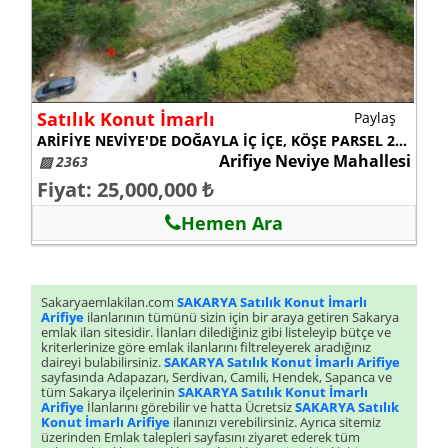
Satılık Konut İmarlı
Paylaş
ARİFİYE NEVİYE'DE DOĞAYLA İÇ İÇE, KÖŞE PARSEL 2.363 m² İMARLI ARSA
Arifiye Neviye Mahallesi
▨ 2363
Fiyat: 25,000,000 ₺
Hemen Ara
Sakaryaemlakilan.com
SAKARYA Satılık Konut İmarlı
Arifiye
ilanlarının tümünü sizin için bir araya getiren Sakarya
emlak ilan sitesidir. İlanları dilediğiniz gibi listeleyip bütçe ve
kriterlerinize göre emlak ilanlarını filtreleyerek aradığınız
daireyi bulabilirsiniz.
SAKARYA Satılık Konut İmarlı Arifiye
sayfasında Adapazarı, Serdivan, Camili, Hendek, Sapanca ve
tüm Sakarya ilçelerinin
SAKARYA Satılık Konut İmarlı
Arifiye
İlanlarını görebilir ve hatta Ücretsiz
SAKARYA Satılık
Konut İmarlı Arifiye
ilanınızı verebilirsiniz. Ayrıca sitemiz
üzerinden Emlak talepleri sayfasını ziyaret ederek tüm