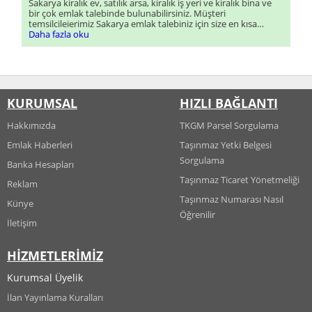
Sakarya kiralık ev, satılık arsa, kiralık iş yeri ve kiralık bina ve
bir çok emlak talebinde bulunabilirsiniz. Müşteri
temsilcileierimiz Sakarya emlak talebiniz için size en kısa
sürede dönüş sağlayacaklardır.
Daha fazla oku
KURUMSAL
HIZLI BAĞLANTI
Hakkımızda
TKGM Parsel Sorgulama
Emlak Haberleri
Taşınmaz Yetki Belgesi
Sorgulama
Banka Hesapları
Taşınmaz Ticaret Yönetmeliği
Reklam
Taşınmaz Numarası Nasıl
Künye
Öğrenilir
İletişim
HİZMETLERİMİZ
Kurumsal Üyelik
İlan Yayınlama Kuralları