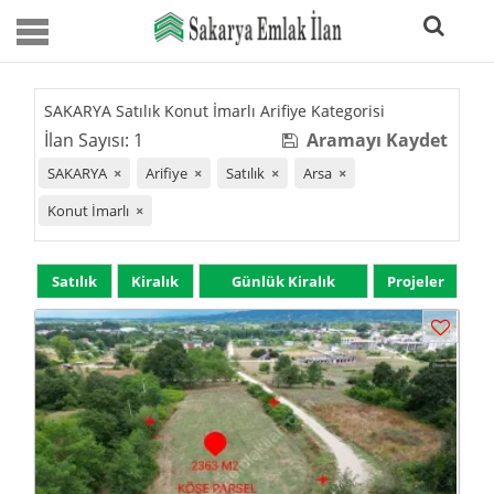
SAKARYA Satılık Konut İmarlı Arifiye Kategorisi
İlan Sayısı: 1
Aramayı Kaydet
SAKARYA
×
Arifiye
×
Satılık
×
Arsa
×
Konut İmarlı
×
Satılık
Kiralık
Günlük Kiralık
Projeler