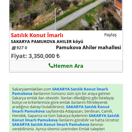
Satılık Konut İmarlı
Paylaş
SAKARYA PAMUKOVA AHILER köyü
Pamukova Ahiler mahallesi
▨ 927
0
Fiyat: 3,350,000 ₺
Hemen Ara
Sakaryaemlakilan.com
SAKARYA Satılık Konut İmarlı
Pamukova
ilanlarının tümünü sizin için bir araya getiren
Sakarya emlak ilan sitesidir. İlanları dilediğiniz gibi listeleyip
bütçe ve kriterlerinize göre emlak ilanlarını filtreleyerek
aradığınız daireyi bulabilirsiniz.
SAKARYA Satılık Konut
İmarlı Pamukova
sayfasında Adapazarı, Serdivan, Camili,
Hendek, Sapanca ve tüm Sakarya ilçelerinin
SAKARYA Satılık
Konut İmarlı Pamukova
İlanlarını görebilir ve hatta Ücretsiz
SAKARYA Satılık Konut İmarlı Pamukova
ilanınızı
verebilirsiniz. Ayrıca sitemiz üzerinden Emlak talepleri