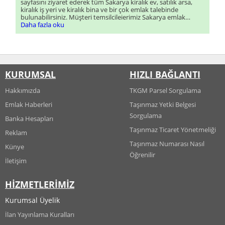
sayfasını ziyaret ederek tüm Sakarya kiralık ev, satılık arsa,
kiralık iş yeri ve kiralık bina ve bir çok emlak talebinde
bulunabilirsiniz. Müşteri temsilcileierimiz Sakarya emlak
talebiniz için size en kısa sürede dönüş sağlayacaklardır.
Daha fazla oku
KURUMSAL
HIZLI BAĞLANTI
Hakkımızda
TKGM Parsel Sorgulama
Emlak Haberleri
Taşınmaz Yetki Belgesi
Sorgulama
Banka Hesapları
Taşınmaz Ticaret Yönetmeliği
Reklam
Taşınmaz Numarası Nasıl
Künye
Öğrenilir
İletişim
HİZMETLERİMİZ
Kurumsal Üyelik
İlan Yayınlama Kuralları