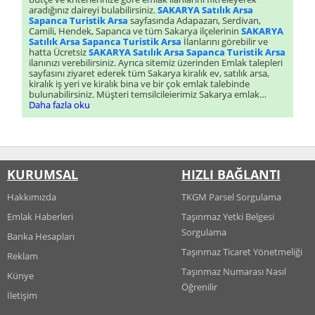
aradığınız daireyi bulabilirsiniz.
SAKARYA Satılık Arsa
Sapanca Turistik Arsa
sayfasında Adapazarı, Serdivan,
Camili, Hendek, Sapanca ve tüm Sakarya ilçelerinin
SAKARYA
Satılık Arsa Sapanca Turistik Arsa
İlanlarını görebilir ve
hatta Ücretsiz
SAKARYA Satılık Arsa Sapanca Turistik Arsa
ilanınızı verebilirsiniz. Ayrıca sitemiz üzerinden Emlak talepleri
sayfasını ziyaret ederek tüm Sakarya kiralık ev, satılık arsa,
kiralık iş yeri ve kiralık bina ve bir çok emlak talebinde
bulunabilirsiniz. Müşteri temsilcileierimiz Sakarya emlak
talebiniz için size en kısa sürede dönüş sağlayacaklardır.
Daha fazla oku
KURUMSAL
HIZLI BAĞLANTI
Hakkımızda
TKGM Parsel Sorgulama
Emlak Haberleri
Taşınmaz Yetki Belgesi
Sorgulama
Banka Hesapları
Taşınmaz Ticaret Yönetmeliği
Reklam
Taşınmaz Numarası Nasıl
Künye
Öğrenilir
İletişim