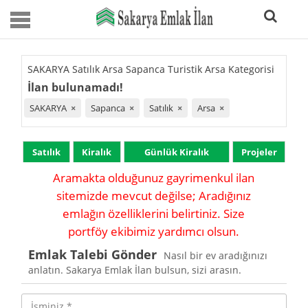
SAKARYA Satılık Arsa Sapanca Turistik Arsa Kategorisi
İlan bulunamadı!
SAKARYA
×
Sapanca
×
Satılık
×
Arsa
×
Satılık
Kiralık
Günlük Kiralık
Projeler
Aramakta olduğunuz gayrimenkul ilan
sitemizde mevcut değilse; Aradığınız
emlağın özelliklerini belirtiniz. Size
portföy ekibimiz yardımcı olsun.
Emlak Talebi Gönder
Nasıl bir ev aradığınızı
anlatın. Sakarya Emlak İlan bulsun, sizi arasın.