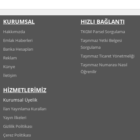
KURUMSAL
HIZLI BAĞLANTI
Hakkımızda
TKGM Parsel Sorgulama
Emlak Haberleri
Taşınmaz Yetki Belgesi
Sorgulama
Banka Hesapları
Taşınmaz Ticaret Yönetmeliği
Reklam
Taşınmaz Numarası Nasıl
Künye
Öğrenilir
İletişim
HİZMETLERİMİZ
Kurumsal Üyelik
İlan Yayınlama Kuralları
Yayın İlkeleri
Gizlilik Politikası
Çerez Politikası