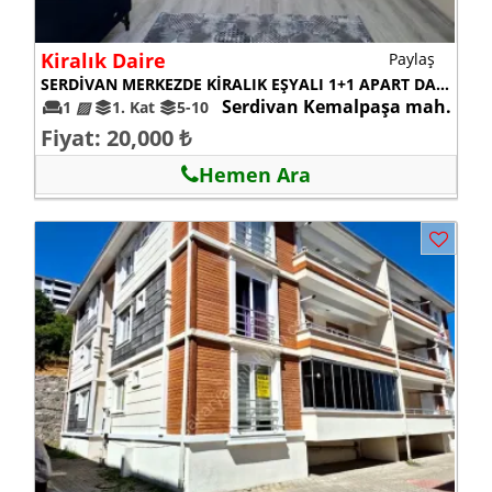
Kiralık Daire
Paylaş
SERDİVAN MERKEZDE KİRALIK EŞYALI 1+1 APART DAİRE
Serdivan Kemalpaşa mah.
1
▨
1. Kat
5-10
Fiyat: 20,000 ₺
Hemen Ara