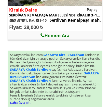
Kiralık Daire
Paylaş
SERDİVAN KEMALPAŞA MAHELLESİNDE KİRALIK 3+1 FULL EŞYALI DAİRE
Serdivan Kemalpaşa mah.
3
▨
1. Kat
5-10
Fiyat: 28,000 ₺
Hemen Ara
Sakaryaemlakilan.com
SAKARYA Kiralık Serdivan
ilanlarının
tümünü sizin için bir araya getiren Sakarya emlak ilan sitesidir.
İlanları dilediğiniz gibi listeleyip bütçe ve kriterlerinize göre
emlak ilanlarını filtreleyerek aradığınız daireyi bulabilirsiniz.
SAKARYA Kiralık Serdivan
sayfasında Adapazarı, Serdivan,
Camili, Hendek, Sapanca ve tüm Sakarya ilçelerinin
SAKARYA
Kiralık Serdivan
İlanlarını görebilir ve hatta Ücretsiz
SAKARYA Kiralık Serdivan
ilanınızı verebilirsiniz. Ayrıca
sitemiz üzerinden Emlak talepleri sayfasını ziyaret ederek tüm
Sakarya kiralık ev, satılık arsa, kiralık iş yeri ve kiralık bina ve
bir çok emlak talebinde bulunabilirsiniz. Müşteri
temsilcileierimiz Sakarya emlak talebiniz için size en kısa
sürede dönüş sağlayacaklardır.
Daha fazla oku