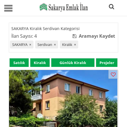
SAKARYA Kiralık Serdivan Kategorisi
İlan Sayısı: 4
Aramayı Kaydet
SAKARYA
×
Serdivan
×
Kiralık
×
Satılık
Kiralık
Günlük Kiralık
Projeler