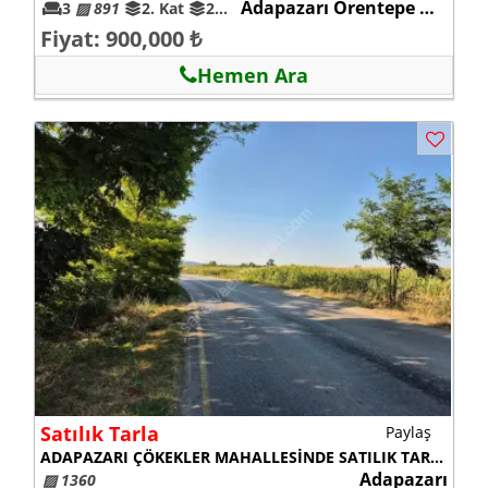
Adapazarı Örentepe mah.
3
▨ 891
2. Kat
21-25
Fiyat: 900,000 ₺
Hemen Ara
Satılık Tarla
Paylaş
ADAPAZARI ÇÖKEKLER MAHALLESİNDE SATILIK TARLA
Adapazarı
▨ 1360