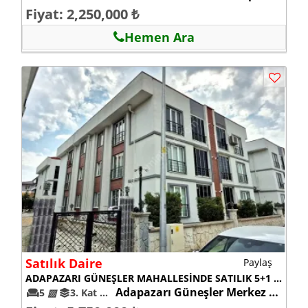
Fiyat: 2,250,000 ₺
Hemen Ara
Satılık Daire
Paylaş
ADAPAZARI GÜNEŞLER MAHALLESİNDE SATILIK 5+1 DUBLEKS DAİRE
Adapazarı Güneşler Merkez mah.
5
▨
3. Kat
5