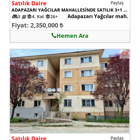
Satılık Daire
Paylaş
ADAPAZARI YAĞCILAR MAHALLESİNDE SATILIK 3+1 DAİRE
Adapazarı Yağcılar mah.
3
▨
4. Kat
26+
Fiyat: 2,350,000 ₺
Hemen Ara
Satılık Daire
Paylaş