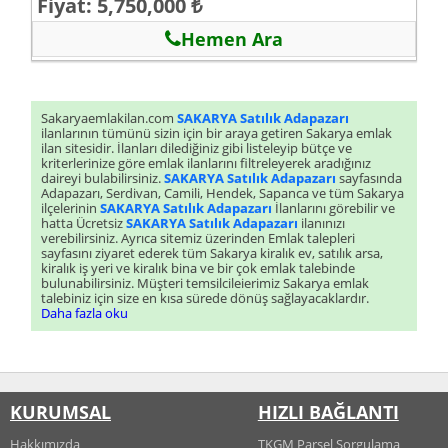
Fiyat: 5,750,000 ₺
Hemen Ara
Sakaryaemlakilan.com
SAKARYA Satılık Adapazarı
ilanlarının tümünü sizin için bir araya getiren Sakarya emlak
ilan sitesidir. İlanları dilediğiniz gibi listeleyip bütçe ve
kriterlerinize göre emlak ilanlarını filtreleyerek aradığınız
daireyi bulabilirsiniz.
SAKARYA Satılık Adapazarı
sayfasında
Adapazarı, Serdivan, Camili, Hendek, Sapanca ve tüm Sakarya
ilçelerinin
SAKARYA Satılık Adapazarı
İlanlarını görebilir ve
hatta Ücretsiz
SAKARYA Satılık Adapazarı
ilanınızı
verebilirsiniz. Ayrıca sitemiz üzerinden Emlak talepleri
sayfasını ziyaret ederek tüm Sakarya kiralık ev, satılık arsa,
kiralık iş yeri ve kiralık bina ve bir çok emlak talebinde
bulunabilirsiniz. Müşteri temsilcileierimiz Sakarya emlak
talebiniz için size en kısa sürede dönüş sağlayacaklardır.
Daha fazla oku
KURUMSAL
HIZLI BAĞLANTI
Hakkımızda
TKGM Parsel Sorgulama