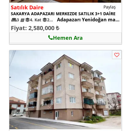
Satılık Daire
Paylaş
SAKARYA ADAPAZARI MERKEZDE SATILIK 3+1 DAİRE
Adapazarı Yenidoğan mah.
3
▨
4. Kat
26+
Fiyat: 2,580,000 ₺
Hemen Ara